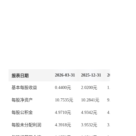
公司是一家专业生产注塑模热流道系统、专
注于热流道技术的研究与开发、致力于提供
高品质产品及超值的售前、售后服务的有限
责任公司。公司主要产品为热流道系统及相
关部件、控制器产品和技术服务。公司股票
....展开
于2026年4月16日在北京证券交易所上市。
按产品
按行业
按地区