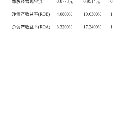
数据来源：
2025年年报
股东
2026-05-15
股东持股
十大股东
十大流通股东
基金持股
实际控制人：
王洪潮
最大股东：
王洪潮(51.90%)
股东户数：
8户
户均持股：
0股
机构持股比例：
--