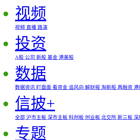
视频
视频
直播
路演
投资
A股
公司
新股
基金
港美股
数据
数据资讯
盯盘面
看资金
追风向
解财报
淘新股
再融资
港
信披+
全部
沪市主板
深市主板
科创板
创业板
北交所
新三板
深
专题