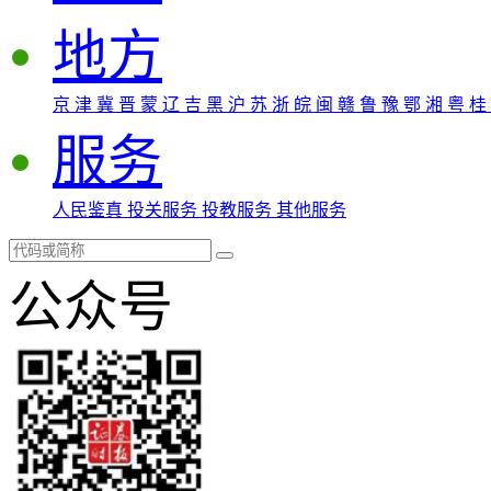
地方
京
津
冀
晋
蒙
辽
吉
黑
沪
苏
浙
皖
闽
赣
鲁
豫
鄂
湘
粤
桂
服务
人民鉴真
投关服务
投教服务
其他服务
公众号