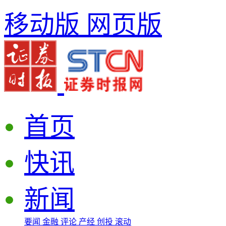
移动版
网页版
首页
快讯
新闻
要闻
金融
评论
产经
创投
滚动