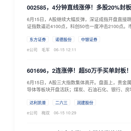
002585，4分钟直线涨停！多股20%封
6月15日，A股继续大幅反弹，深证成指开盘直接跳空
证指数逼近4100点，科创50也一度冲击2100点。
东方证券
诺德股份
中银证券
e公司
毛军
06-15 12:11
601696，2连涨停！超50万手买单封
6月15日，A股三大指数集体高开。盘面上，贵金
导体等板块开盘活跃；煤炭、石油石化、银行、房地
达利凯普
二六三
润建股份
e公司
梅双
06-15 10:29