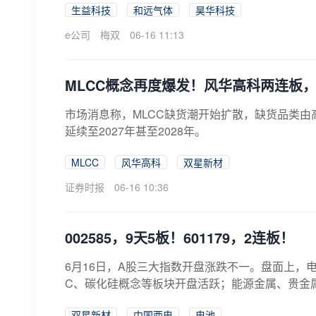
生益科技
和远气体
昊华科技
e公司
梅双
06-16 11:13
MLCC概念再度爆发！风华高科两连板，
市场消息称，MLCC缺货潮开始扩散，缺货品类
延续至2027年甚至2028年。
MLCC
风华高科
双星新材
证券时报
06-16 10:36
002585，9天5板！601179，2连板！
6月16日，A股三大指数开盘涨跌不一。盘面上，
C、碳化硅概念等板块开盘活跃；能源金属、贵金属
双星新材
中国西电
电池