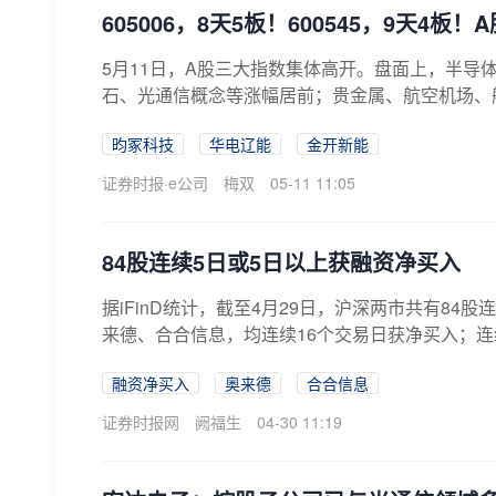
605006，8天5板！600545，9天4板
5月11日，A股三大指数集体高开。盘面上，半导
石、光通信概念等涨幅居前；贵金属、航空机场、
股...
昀冢科技
华电辽能
金开新能
证券时报·e公司
梅双
05-11 11:05
84股连续5日或5日以上获融资净买入
据iFinD统计，截至4月29日，沪深两市共有8
来德、合合信息，均连续16个交易日获净买入；连
融资净买入
奥来德
合合信息
证券时报网
阙福生
04-30 11:19