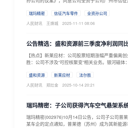
孙公司的议案》，同意公司全资子公司广州市信征汽车
瑞玛精密
信征汽车零件
全资孙公司
人民财讯
王焕城
2025-11-11 08:06
公告精选：盛和资源前三季度净利润同比
【热点】新莱应材：公司股票短期涨幅严重偏离创
胜：公司不涉及“可控核聚变”相关业务。银河磁体：
盛和资源
新莱应材
法尔胜
人民财讯
郑灶金
2025-10-14 20:21
瑞玛精密：子公司获得汽车空气悬架系
瑞玛精密(002976)10月14日公告，公司子公
某车企的定点通知，普莱德（苏州）成为其新能源车