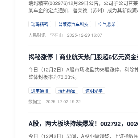
瑞玛精密(002976)12月29日公告，公司子公
某车企的定点通知，普莱德（苏州）成为其新能源车
瑞玛精密
普莱德汽车科技
空气悬架
人民财讯
李在山
2025-12-29 16:07
揭秘涨停丨商业航天热门股超6亿元资金
​今日（12月2日）A股市场收盘共55股涨停，剔除
整体封板率为73.33%。
通宇通讯
瑞玛精密
道明光学
数据宝
2025-12-02 19:22
A股，两大板块持续爆发！002792，00
今日（12月2日）早间，A股小幅调整，上证指数围绕