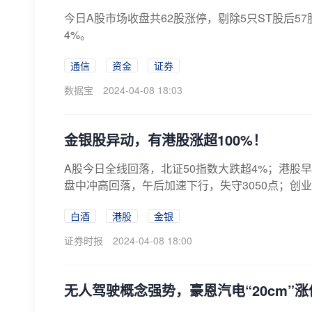
今日A股市场收盘共62股涨停，剔除5只ST股后57
4%。
通信
资金
证券
数据宝
2024-04-08 18:03
金银股异动，有港股涨超100%！
A股今日全线回落，北证50指数大跌超4%；港股
盘中冲高回落，午后加速下行，失守3050点；创业板
白酒
港股
金银
证券时报
2024-04-08 18:00
无人驾驶概念强势，豪恩汽电“20cm”