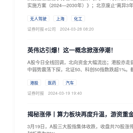
实施方案（2024—2030年）》；北京废止“离异3
无人驾驶
上海
化工
证券时报·e公司
2024-03-28 08:20
英伟达引爆！这一概念掀涨停潮！
A股今日全线回调，北向资金大幅流出；港股亦走
中弱势震荡下探，北证50、科创50指数跌超1%。截至收
港股
医药
汽车
证券时报
2024-03-19 19:40
揭秘涨停丨算力板块再度升温，游资重
3月19日，A股三大股指集体收跌，收盘共70股涨