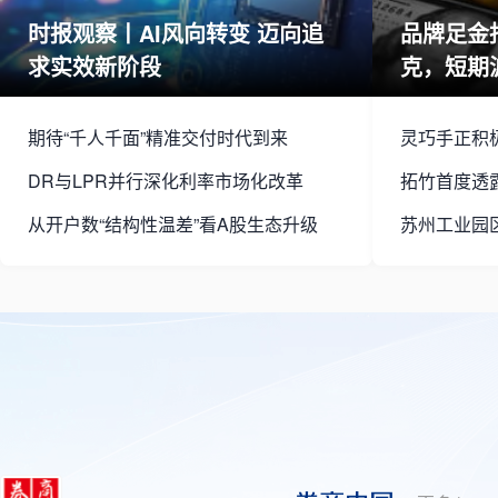
时报观察丨AI风向转变 迈向追
品牌足金
求实效新阶段
克，短期
市场？
期待“千人千面”精准交付时代到来
灵巧手正积
DR与LPR并行深化利率市场化改革
从开户数“结构性温差”看A股生态升级
苏州工业园