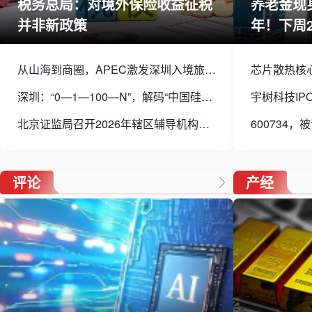
税务总局：对境外保险收益征税
养老金现
并非新政策
年！下周
从山海到商圈，APEC激发深圳入境旅游新活力
深圳：“0—1—100—N”，解码“中国硅谷”的科创方程式
北京证监局召开2026年辖区辅导机构监管交流会
评论
产经