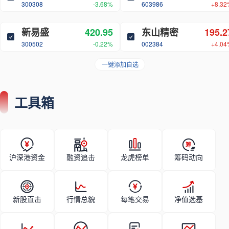
300308
-3.68%
603986
+8.32
新易盛
420.95
东山精密
195.2
300502
-0.22%
002384
+4.04
一键添加自选
工具箱
沪深港资金
融资追击
龙虎榜单
筹码动向
新股直击
行情总貌
每笔交易
净值选基