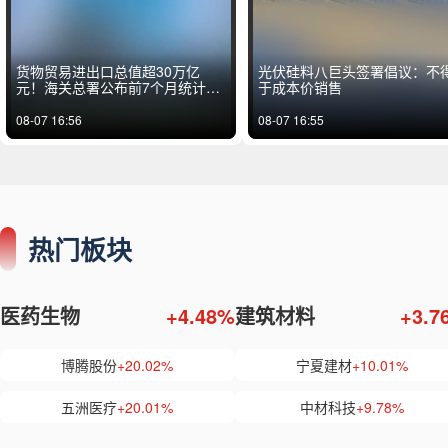
货物贸易进出口总值超30万亿
光伏硅料八巨头签署倡议：不
元！海关总署公布前7个月统计数
于成本价销售
据 7月高技术产品出口增量占近六
成
08-07 16:56
08-07 16:55
热门板块
医药生物
+4.48%
建筑材料
+3.7
博腾股份
+20.02%
宁夏建材
+10.01%
五洲医疗
+20.01%
中材科技
+9.78%