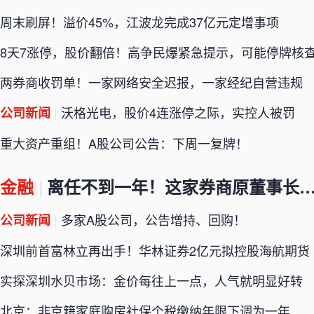
周末刷屏！溢价45%，江波龙完成37亿元定增事项
8天7涨停，股价翻倍！高争民爆紧急提示，可能停牌核
两券商收罚单！一家网络安全迟报，一家经纪自营违规
|
沃格光电，股价4连涨停之际，实控人被罚
公司新闻
重大资产重组！A股公司公告：下周一复牌！
金融
|
离任不到一年！这家券商原董事长主动投案
|
多家A股公司，公告增持、回购！
公司新闻
深圳前首富林立再出手！华林证券2亿元拟控股海航期货
实探深圳水贝市场：金价每往上一点，人气就明显好转
北京：非京籍家庭购房社保个税缴纳年限下调为一年