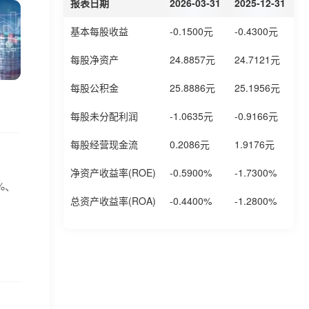
报表日期
2026-03-31
2025-12-31
2
基本每股收益
-0.1500元
-0.4300元
0
每股净资产
24.8857元
24.7121元
2
每股公积金
25.8886元
25.1956元
2
每股未分配利润
-1.0635元
-0.9166元
-
每股经营现金流
0.2086元
1.9176元
0
净资产收益率(ROE)
-0.5900%
-1.7300%
0
%、
总资产收益率(ROA)
-0.4400%
-1.2800%
0