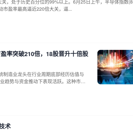
关，处于历史百分位的99%以上。6月25日上午，半导体指数(88
动市盈率最高逼近220倍大关，逼...
市盈率突破210倍，18股晋升十倍股
统制造业龙头在行业周期底部经历估值与
业趋势与资金推动下表现活跃。这种市场
技术