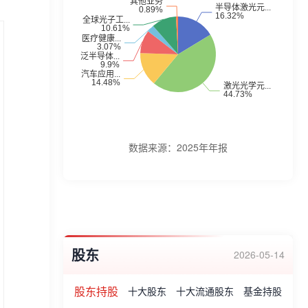
半导体激光器、光纤耦合半导体激光器、专
业医疗健康应用光源及半导体激光器衬底材
料等;的光学元器件等;微型光学成像镜头模
组和微型光源整形与传输系统模组等;激光退
火系统、可变光斑激光系统等;汽车投影照明
微透镜阵列、汽车前照大灯微透镜阵列等;光
子工艺和制造服务。企业荣誉:炬光科技旗下
数据来源：
2025年年报
德国LIMO荣获“光电子行业奥斯卡”奖
PrismAwards、荣获“国家技术创新示范企
业”称号、“国家火炬计划重点高新技术企业”
获认定等、国家知识产权局“国家知识产权示
股东
范企业”、“全国创新争先奖”、“国家技术创新
2026-05-14
示范企业”、国家地方联合工程研究中心等荣
股东持股
十大股东
十大流通股东
基金持股
誉。