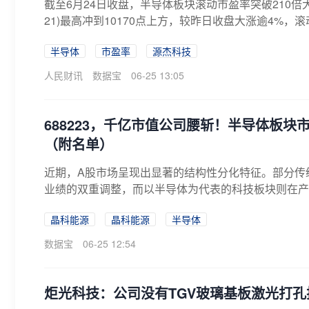
截至6月24日收盘，半导体板块滚动市盈率突破210倍大
21)最高冲到10170点上方，较昨日收盘大涨逾4%，滚
半导体
市盈率
源杰科技
人民财讯
数据宝
06-25 13:05
688223，千亿市值公司腰斩！半导体板块
（附名单）
近期，A股市场呈现出显著的结构性分化特征。部分传
业绩的双重调整，而以半导体为代表的科技板块则在产
现...
晶科能源
晶科能源
半导体
数据宝
06-25 12:54
炬光科技：公司没有TGV玻璃基板激光打孔