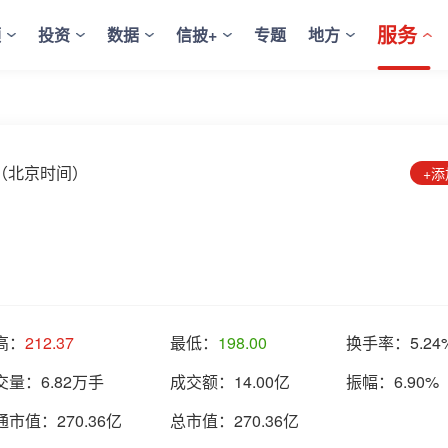
服务
频
投资
数据
信披+
专题
地方
7:08（北京时间）
+
高：
212.37
最低：
198.00
换手率：
5.24
交量：
6.82万手
成交额：
14.00亿
振幅：
6.90%
通市值：
270.36亿
总市值：
270.36亿