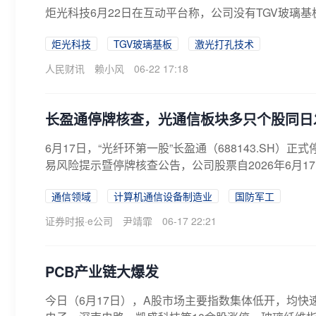
炬光科技6月22日在互动平台称，公司没有TGV玻璃
炬光科技
TGV玻璃基板
激光打孔技术
人民财讯
赖小风
06-22 17:18
长盈通停牌核查，光通信板块多只个股同日
6月17日，“光纤环第一股”长盈通（688143.SH）
易风险提示暨停牌核查公告，公司股票自2026年6月17
通信领域
计算机通信设备制造业
国防军工
证券时报·e公司
尹靖霏
06-17 22:21
PCB产业链大爆发
今日（6月17日），A股市场主要指数集体低开，均快