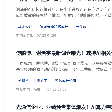
汹涌的AI科技行情过后，是出手进攻？还是专注防守
最新披露的股票持仓情况，折射出了他们的纠结与分歧。
基金经理
富国天惠精选成长
朱少醒
中国证券报
07-23 07:26
傅鹏博、谢治宇最新调仓曝光！减持AI相关
（原标题：傅鹏博、谢治宇最新调仓曝光！这些股票被
基金经理的调仓动态浮出水面。今年二季度，凭借重仓
治...
傅鹏博
谢治宇
睿远成长价值
券商中国
陈书玉
07-22 07:55
光通信企业，业绩预告集体爆发！AI算力