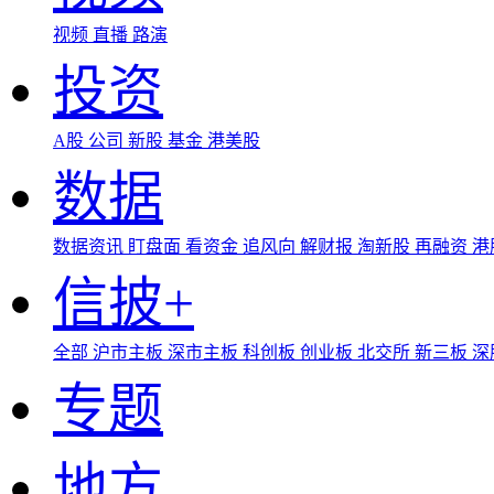
视频
直播
路演
投资
A股
公司
新股
基金
港美股
数据
数据资讯
盯盘面
看资金
追风向
解财报
淘新股
再融资
港
信披+
全部
沪市主板
深市主板
科创板
创业板
北交所
新三板
深
专题
地方