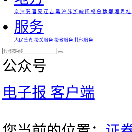
京
津
冀
晋
蒙
辽
吉
黑
沪
苏
浙
皖
闽
赣
鲁
豫
鄂
湘
粤
桂
服务
人民鉴真
投关服务
投教服务
其他服务
公众号
电子报
客户端
您当前的位置：
证