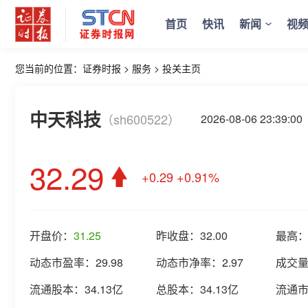
首页
快讯
新闻
视
您当前的位置：
证券时报
>
服务
>
投关主页
中天科技
（sh600522）
2026-08-06 23:3
32.29
+0.29
+0.91%
开盘价：
31.25
昨收盘：
32.00
最高
动态市盈率：
29.98
动态市净率：
2.97
成交
流通股本：
34.13亿
总股本：
34.13亿
流通