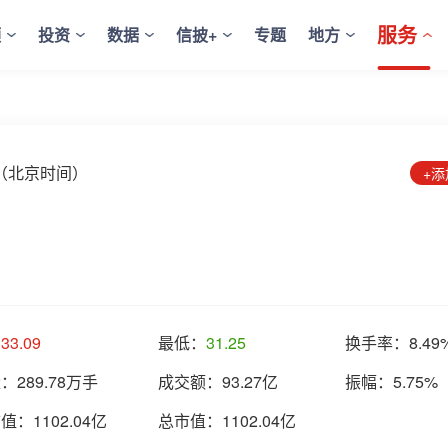
服务
频
投资
数据
信披+
专题
地方
9:00（北京时间）
+
：
33.09
最低：
31.25
换手率：
8.49
量：
289.78万手
成交额：
93.27亿
振幅：
5.75%
市值：
1102.04亿
总市值：
1102.04亿