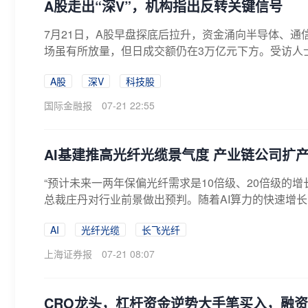
A股走出“深V”，机构指出反转关键信号
7月21日，A股早盘探底后拉升，资金涌向半导体、
场虽有所放量，但日成交额仍在3万亿元下方。受访人士指
A股
深V
科技股
国际金融报
07-21 22:55
AI基建推高光纤光缆景气度 产业链公司扩
“预计未来一两年保偏光纤需求是10倍级、20倍级的增
总裁庄丹对行业前景做出预判。随着AI算力的快速增长，
AI
光纤光缆
长飞光纤
上海证券报
07-21 08:07
CRO龙头，杠杆资金逆势大手笔买入，融