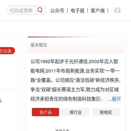
公众号
电子报
客户端
基本情况
添加自选
公司1992年起步于光纤通信,2002年迈入智
能电网,2011年布局新能源,业务实现“一带一
路”全覆盖。公司顺应“清洁低碳”新经济秩序,
争当“双碳”超长赛道主力军,致力成为对区域
经济承担责任的绿色制造科技集团。公司主
....展开
%
要从事通信、电力、海洋、新能源等领域产
按产品
按行业
按地区
品的生产与销售,及海洋工程施工等经营活
动。主要产品包括通信、电力、海洋、新能