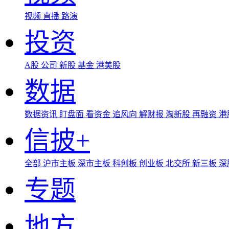
视频
直播
路演
投资
A股
公司
新股
基金
港美股
数据
数据资讯
盯盘面
看资金
追风向
解财报
淘新股
再融资
港
信披+
全部
沪市主板
深市主板
科创板
创业板
北交所
新三板
深
专题
地方