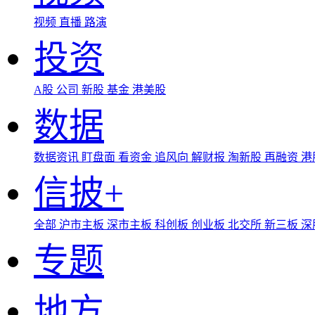
视频
直播
路演
投资
A股
公司
新股
基金
港美股
数据
数据资讯
盯盘面
看资金
追风向
解财报
淘新股
再融资
港
信披+
全部
沪市主板
深市主板
科创板
创业板
北交所
新三板
深
专题
地方