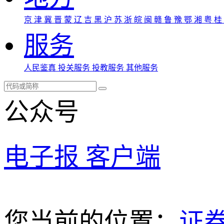
京
津
冀
晋
蒙
辽
吉
黑
沪
苏
浙
皖
闽
赣
鲁
豫
鄂
湘
粤
桂
服务
人民鉴真
投关服务
投教服务
其他服务
公众号
电子报
客户端
您当前的位置：
证