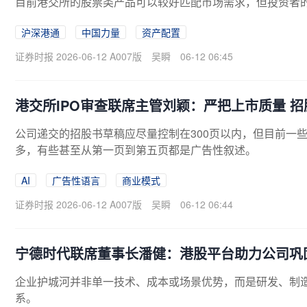
目前港交所的股票类产品可以较好匹配市场需求，但投资者
沪深港通
中国力量
资产配置
证券时报 2026-06-12 A007版
吴瞬
06-12 06:45
港交所IPO审查联席主管刘颖：严把上市质量 招
公司递交的招股书草稿应尽量控制在300页以内，但目前一
多，有些甚至从第一页到第五页都是广告性叙述。
AI
广告性语言
商业模式
证券时报 2026-06-12 A007版
吴瞬
06-12 06:44
宁德时代联席董事长潘健：港股平台助力公司巩
企业护城河并非单一技术、成本或场景优势，而是研发、制
系。