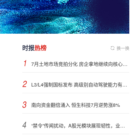
时报
热榜
换一换
7月土地市场竞拍分化 房企拿地继续向核心城市聚集
L3/L4强制国标发布 高级别自动驾驶能力有望看齐“老司机”
南向资金翻倍涌入 恒生科技7月逆势涨8%
“禁令”传闻扰动，A股光模块展现韧性，业内人士：预计落地难度大