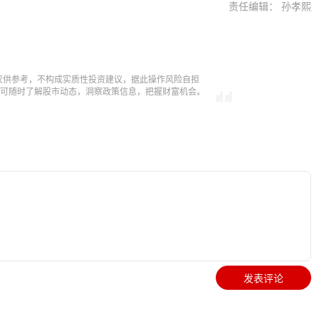
责任编辑： 孙孝熙
仅供参考，不构成实质性投资建议，据此操作风险自担
，即可随时了解股市动态，洞察政策信息，把握财富机会。
发表评论