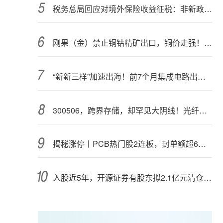
税务总局回应对境外保险收益征税：非新政策，无需过度解读
刚果（金）禁止铜钴精矿出口，铜价走强！多家公司最新回应
“新新三样”加速出海！前7个月集成电路出口额接近翻倍
300506，跨界存储，却罕见大阴线！光纤需求激增，稀土细分原料，火了
揭秘涨停丨PCB热门股2连板，封单额超6亿元
入股近5年，开源证券有股东拟2.1亿元清仓离场