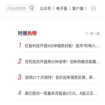
公众号
电子报
客户端
时报
热榜
换一换
红板科技开盘9分钟强势封板！股市“吹哨人”突然改口！市场风向变了？
百花医药开盘两分钟涨停！创新药概念股霸屏，业绩预喜股来了
连续21个月增持！金价迎来强势反弹，新一轮上行窗口开启？
展芯股份一签最多浮盈逾5万元，A股又见肉签