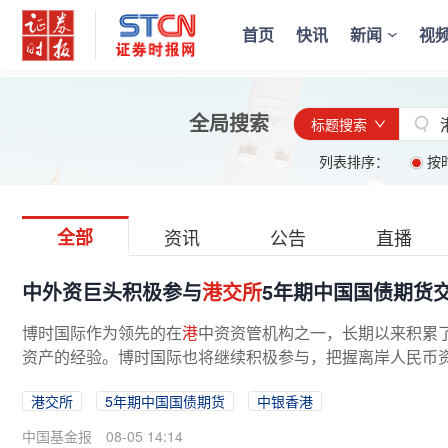
首页
快讯
新闻
视
全局搜索
标题搜索
列表排序：
按
全部
资讯
公告
直播
中外资巨头积极参与
港交所
5年期中国国债期货
博时国际作为领先的在
港
中资资管机构之一，长期以来积累
资产的经验。博时国际也将继续积极参与，把握离岸人民币
构纷纷点赞 中银香港全球市场交易...
港交所
5年期中国国债期货
中银香港
中国基金报
08-05 14:14