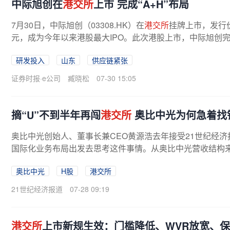
中际旭创在
港交所
上市 完成“A+H”布局
7月30日，中际旭创（03308.HK）在
港交所
挂牌上市，发行价9
元，成为今年以来港股最大IPO。此次港股上市，中际旭创完
的高速光互连解决方案提供商，主营...
研发投入
山东
供应链紧张
证券时报·e公司
臧晓松
07-30 15:05
摘“U”不到半年再闯
港交所
奥比中光为何急着找
奥比中光创始人、董事长兼CEO黄源浩去年接受21世纪经
国际化业务布局出发去思考这件事情。从奥比中光营收结构来看，
奥比中光
H股
港交所
21世纪经济报道
07-28 09:19
港交所
上市新规生效：门槛降低、WVR放宽、