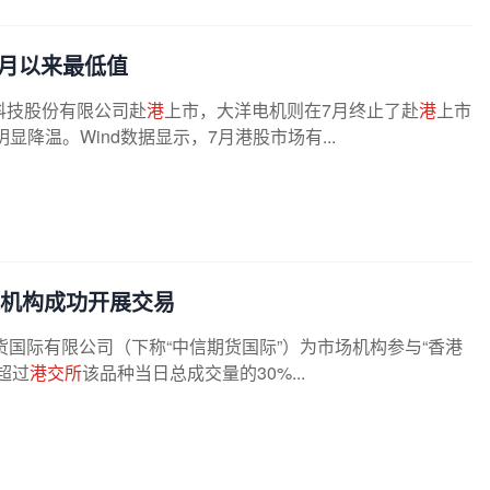
9月以来最低值
科技股份有限公司赴
港
上市，大洋电机则在7月终止了赴
港
上市
降温。Wind数据显示，7月港股市场有...
家机构成功开展交易
国际有限公司（下称“中信期货国际”）为市场机构参与“香港
超过
港交所
该品种当日总成交量的30%...