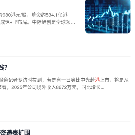
80港元/股，募资约534.1亿港
成“A+H”布局。中际旭创是全球领先
钱？
济报道记者专访时提到，若是有一日奥比中光赴
港
上市，将是从
2025年公司境外收入8672万元，同比增长...
保密递表扩围