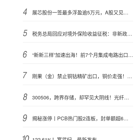
展芯股份一签最多浮盈逾5万元，A股又见肉签
税务总局回应对境外保险收益征税：非新政策，无需过度解读
“新新三样”加速出海！前7个月集成电路出口额接近翻倍
刚果（金）禁止铜钴精矿出口，铜价走强！多家公司最新回应
300506，跨界存储，却罕见大阴线！光纤需求激增，稀土细分原料，火了
揭秘涨停丨PCB热门股2连板，封单额超6亿元
122.61%！寒武纪，最新发布