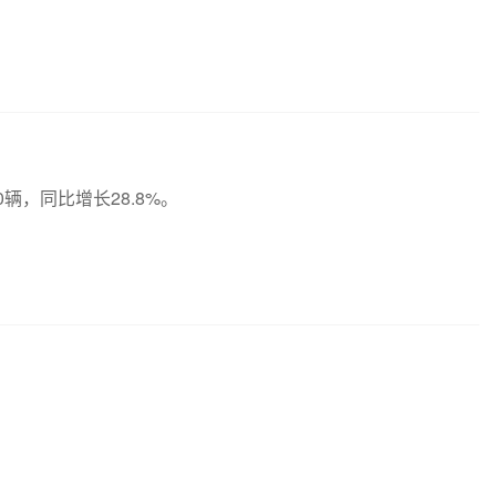
水利部于8月2日13时针对重庆市启动洪水防御Ⅳ级应急响
值守和会商研判，加强监测预报预警，科学调度水工程，做好
工作，确保人民群众生命财产安全。
0辆，同比增长28.8%。