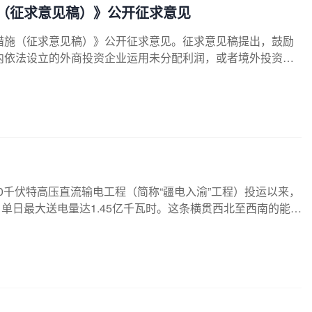
（征求意见稿）》公开征求意见
措施（征求意见稿）》公开征求意见。征求意见稿提出，鼓励
内依法设立的外商投资企业运用未分配利润，或者境外投资者
有企业或取得境内企业的股份、股权、财产份额或其他类似权
00千伏特高压直流输电工程（简称“疆电入渝”工程）投运以来，
时，单日最大送电量达1.45亿千瓦时。这条横贯西北至西南的能源
生用电保障、产业高质量发展注入强劲绿色动能。