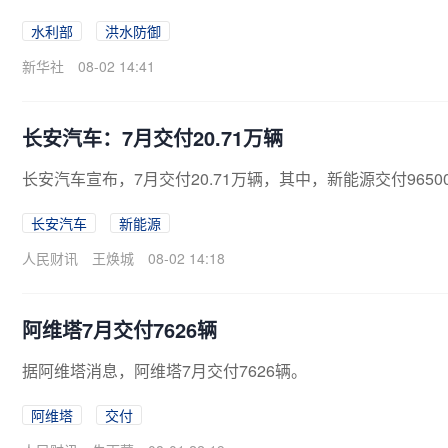
超警洪水。依据《水利部水旱灾害防御应急响应工作规程》，
水利部
洪水防御
应。督促指导地方水利部门密切关注雨水情变化，强化应急
江河防汛、水库安全度汛、中小河流洪水和山洪灾害防御等
新华社
08-02 14:41
长安汽车：7月交付20.71万辆
长安汽车宣布，7月交付20.71万辆，其中，新能源交付9650
长安汽车
新能源
人民财讯
王焕城
08-02 14:18
阿维塔7月交付7626辆
据阿维塔消息，阿维塔7月交付7626辆。
阿维塔
交付