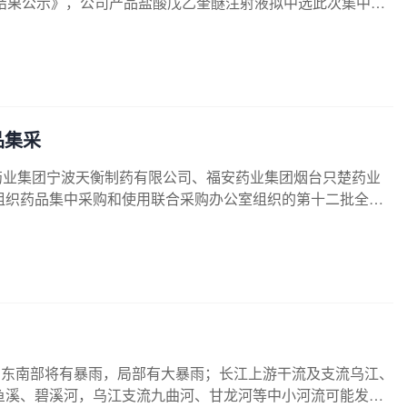
结果公示》，公司产品盐酸戊乙奎醚注射液拟中选此次集中采
品集采
司福安药业集团宁波天衡制药有限公司、福安药业集团烟台只楚药业
组织药品集中采购和使用联合采购办公室组织的第十二批全国
射液、注射用替考拉宁、注射用硫酸艾沙康唑三款药品拟中选
和东南部将有暴雨，局部有大暴雨；长江上游干流及支流乌江、
鱼溪、碧溪河，乌江支流九曲河、甘龙河等中小河流可能发生