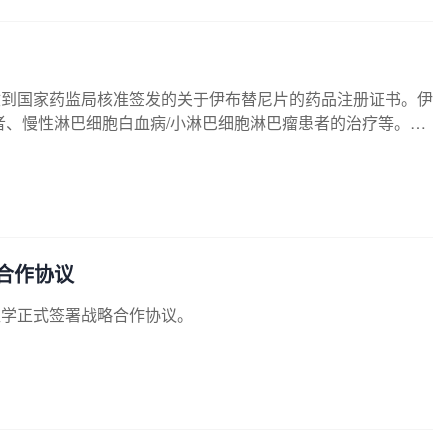
近日收到国家药监局核准签发的关于伊布替尼片的药品注册证书。伊
、慢性淋巴细胞白血病/小淋巴细胞淋巴瘤患者的治疗等。伊
一致性评价。该产品的正式获批，将进一步丰富公司抗肿瘤领域
合作协议
医学正式签署战略合作协议。