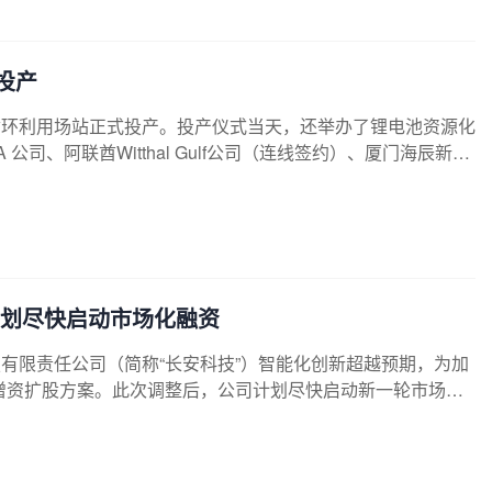
投产
循环利用场站正式投产。投产仪式当天，还举办了锂电池资源化
司、阿联酋Witthal Gulf公司（连线签约）、厦门海辰新材
徽洁途科技新能源科技有限公司、曲靖市华祥科技有限公司、
东润泉环境科技有限公司在内的九家行业企业签署合作协议，
计划尽快启动市场化融资
安科技有限责任公司（简称“长安科技”）智能化创新超越预期，为加
增资扩股方案。此次调整后，公司计划尽快启动新一轮市场化
继续参与新的融资。此前，长安科技拟开展增资扩股，长安汽
公司控股股东辰致集团合计出资30亿元，共同参与此次增