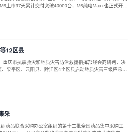
M6上市97天累计交付突破40000台，M6纯电Max+也正式开启
锚定高端定位 问界M9全系累计交付30万台今年以来，问界
收获市场认可与用户喜爱。其中，全新一代问界M9系列实现高
度的新锐产品力，跻身新锐青年的热门之选，上市97天累计交付
等12区县
起，重庆市抗震救灾和地质灾害防治救援指挥部经会商研判，决
区、梁平区、云阳县、黔江区4个区县启动地质灾害三级应急响
、开州区、彭水县8个区县为地质灾害三级应急响应。另外，维
垫江县、城口县、武隆区启动的地质灾害四级应急响应。
集采
了国家组织药品联合采购办公室组织的第十二批全国药品集中采购工