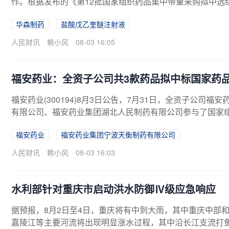
作。根据发布的《第12批国家组织药品集中带量采购拟中选
购。
华森制药
盐酸戊乙奎醚注射液
人民财讯
赖小风
08-03 16:05
福安药业：全资子公司共3款药品拟中标国家药
福安药业(300194)8月3日公告，7月31日，全资子公
有限公司、福安药业集团湖北人民制药有限公司参与了国家
药品集中采购的投标工作。公司全资子公司盐酸尼卡地平注
福安药业
福安药业集团宁波天衡制药有限公司
此次集中采购。
人民财讯
赖小风
08-03 16:03
水利部针对重庆市启动洪水防御Ⅳ级应急响应
据预报，8月2日至4日，重庆将有中到大雨，其中重庆中部
嘉陵江等主要河流将出现明显涨水过程，其中沿长江支流打