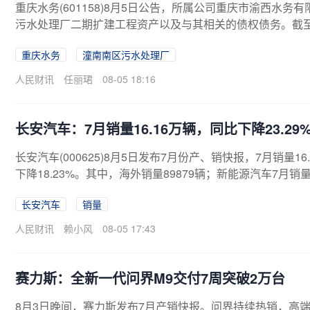
重庆水务(601158)8月5日公告，所属公司重庆市渝西水务
污水处理厂二期扩建工程资产以及与其相关的债权债务。截至
司第二大股东；其同时亦为本公司控股股东重庆德润环境有
重庆水务
潼南南区污水处理厂
人民财讯
任丽珺
08-05 18:16
长安汽车：7月销量16.16万辆，同比下降23.29
长安汽车(000625)8月5日发布7月份产、销快报，7月销量16
下降18.23%。其中，海外销量89879辆；新能源汽车7月销量
降8.04%。
长安汽车
销量
人民财讯
赖小风
08-05 17:43
赛力斯：全新一代问界M9交付7周突破2万台
8月3日晚间，赛力斯发布7月产销快报。问界持续热销，高