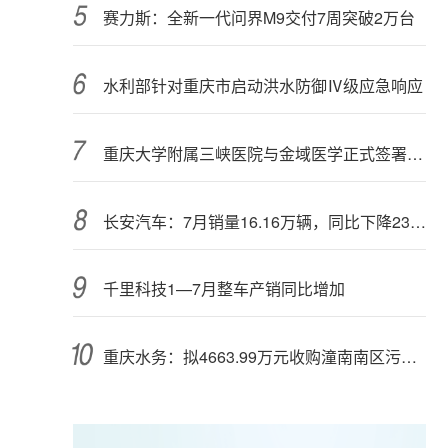
赛力斯：全新一代问界M9交付7周突破2万台
水利部针对重庆市启动洪水防御Ⅳ级应急响应
重庆大学附属三峡医院与金域医学正式签署战略合作协议
长安汽车：7月销量16.16万辆，同比下降23.29%
千里科技1—7月整车产销同比增加
重庆水务：拟4663.99万元收购潼南南区污水处理厂二期扩建工程资产等