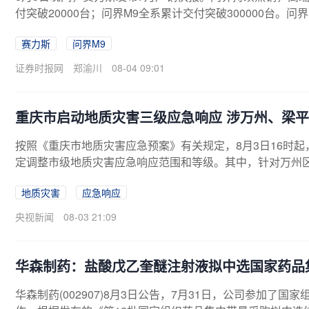
付突破20000台；问界M9全系累计交付突破300000台。问界
交付。随着高端产品持续扩容，赛力斯开启新一轮增长周期。
赛力斯
问界M9
高端矩阵持续完善，全新一代问界M9、问界M6相继上市，
端市场突破，全系累计交付超300000台。问界M6以全维
证券时报网
郑渝川
08-04 09:01
突破40000台。当前，...
重庆市启动地质灾害三级应急响应 涉万州、梁平
按照《重庆市地质灾害应急预案》有关规定，8月3日16时
定调整市级地质灾害应急响应范围和等级。其中，针对万州
应，调整合川区、北碚区、涪陵区、忠县、丰都县、石柱县
地质灾害
应急响应
持针对两江新区、綦江区、南川区、万盛经开区、长寿区、
央视新闻
08-03 21:09
华森制药：盐酸戊乙奎醚注射液拟中选国家药品
华森制药(002907)8月3日公告，7月31日，公司参加