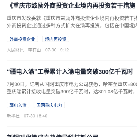
《重庆市鼓励外商投资企业境内再投资若干措施
重庆市发改委就《重庆市鼓励外商投资企业境内再投资若干
外商投资企业通过多种方式扩大在渝再投资，包括在中国境
以境内合法分得的本外币利润，在渝投资新设企业、增资现
外商投资企业
境内再投资
益，以及投资项目。
人民财讯
李在山
07-30 19:12
“疆电入渝”工程累计入渝电量突破300亿千瓦时
7月30日，记者从国网重庆市电力公司获悉，哈密至重庆±8
重庆端累计接收电量突破300亿千瓦时，达301.08亿千瓦
大动脉，在今夏迎峰度夏关键期持续高负荷稳定运行，为民
疆电入渝
国网重庆电力
新华社
07-30 18:40