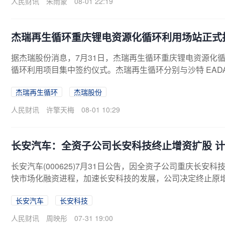
人民财讯
朱雨蒙
08-01 22:19
杰瑞再生循环重庆锂电资源化循环利用场站正式
据杰瑞股份消息，7月31日，杰瑞再生循环重庆锂电资源化
循环利用项目集中签约仪式。杰瑞再生循环分别与沙特 EADA 公
料科技股份有限公司、九江天赐资源循环科技有限公司、安
杰瑞再生循环
杰瑞股份
重庆三电能源科技有限公司、河南誉碳新能源有限公司、山
持续深化锂电池资源化循环利用及极片修复业务布局。
人民财讯
许擎天梅
08-01 10:29
长安汽车：全资子公司长安科技终止增资扩股 
长安汽车(000625)7月31日公告，因全资子公司重庆长
快市场化融资进程，加速长安科技的发展，公司决定终止原
融资，原增资扩股方案的增资方中国长安汽车、辰致集团将
长安汽车
长安科技
车拟以非公开协议方式，与公司间接控股股东中国长安汽车、
资。
人民财讯
周映彤
07-31 19:00