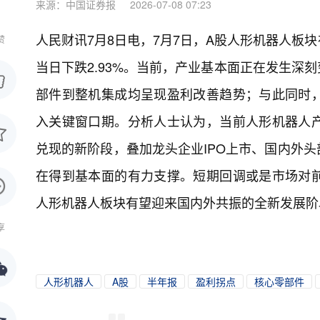
来源：中国证券报
2026-07-08 07:23
人民财讯7月8日电，
7月7日，A股人形机器人板
赞
当日下跌2.93%。当前，产业基本面正在发生深
部件到整机集成均呈现盈利改善趋势；与此同时
入关键窗口期。分析人士认为，当前人形机器人
兑现的新阶段，叠加龙头企业IPO上市、国内外
在得到基本面的有力支撑。短期回调或是市场对
人形机器人板块有望迎来国内外共振的全新发展阶
享
人形机器人
A股
半年报
盈利拐点
核心零部件