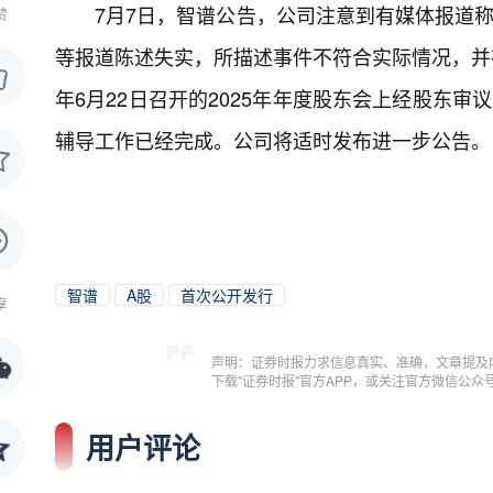
7月7日，智谱公告，公司注意到有媒体报道
赞
等报道陈述失实，所描述事件不符合实际情况，并存
年6月22日召开的2025年年度股东会上经股东
辅导工作已经完成。公司将适时发布进一步公告。
智谱
A股
首次公开发行
享
声明：证券时报力求信息真实、准确，文章提及
下载"证券时报"官方APP，或关注官方微信公
用户评论