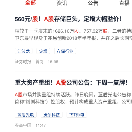
全部
资讯
公告
直播
560元/
股
！
A股
存储巨头，定增大幅溢价！
相较于一季度末的1626.16万
股
、757.32万
股
，二者的持股
卫东最早现身于兆易创新2018年半年报，并在之后长
足250元/
股
，到6月下旬最高涨至846...
江波龙
定增
存储行业
证券时报
曾剑
16:56
重大资产重组！
A股
公司公告：下周一复牌！
A股
市场并购重组持续活跃。昨日晚间，蓝盾光电公告称
简称“岚创科技”）控股权，预计构成重大资产重组，公司
牌。同日，*ST帅电也公告称，拟以...
蓝盾光电
岚创科技
*ST帅电
券商中国
11:47