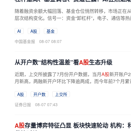
随着融资余额大幅回落、基金仓位悄然转移，市场正在从
层次结构变化。信号一：资金“卸杠杆”，电子、通信等热
AI
A股
基金
中国基金报
08-07 08:07
从开户数“结构性温差”看
A股
生态升级
近期，上交所披露了7月份开户数据，当月
A股
新开账户2
月新高，两融新开户环比下降逾两成，而今年前7个月累计
A股
开户数
上交所
证券日报
08-07 07:43
A股
存量博弈特征凸显 板块快速轮动 机构：