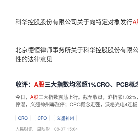
科华控股股份有限公司关于向特定对象发行
A
北京德恒律师事务所关于科华控股股份有限
性的法律意见
收评：
A股
三大指数均涨超1%CRO、PCB
今日，
A股
三大指数震荡上行。截至收盘，沪指涨1.02%，
停潮，义翘神州等涨停；CPO概念走强，沃格光电4连板；
CRO
CPO
义翘神州
人民财讯
周映彤
08-07 15:04