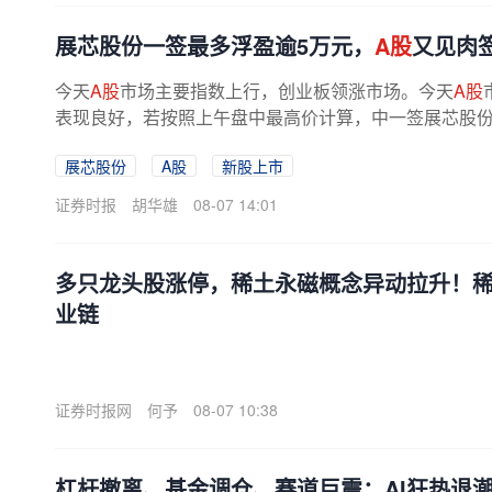
展芯股份一签最多浮盈逾5万元，
A股
又见肉
今天
A股
市场主要指数上行，创业板领涨市场。今天
A股
表现良好，若按照上午盘中最高价计算，中一签展芯股份最
指数上行 截至上午收盘，上证指数涨...
展芯股份
A股
新股上市
证券时报
胡华雄
08-07 14:01
多只龙头股涨停，稀土永磁概念异动拉升！稀
业链
证券时报网
何予
08-07 10:38
杠杆撤离、基金调仓、赛道巨震：AI狂热退