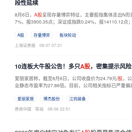
段性延续
8月6日，
A股
呈现存量博弈特征，主要股指集体走出N形震
7%，报3900.35点；深证成指跌0.24%，报14110.12点
创综指涨1.25%。沪深两市合计成交25288亿...
A股
存量博弈
板块轮动
上海证券报
08-07 07:21
10连板大牛股公告！多只
A股
，密集提示风险
爱丽家居称，截至8月6日，公司收盘价为24.79元/
股
，公
业静态市盈率为27.86倍。目前，公司相关指标已严重
水平，公司股票可能存在明显的市场...
爱丽家居
博杰股份
江钨装备
券商中国
陈铭
08-06 22:51