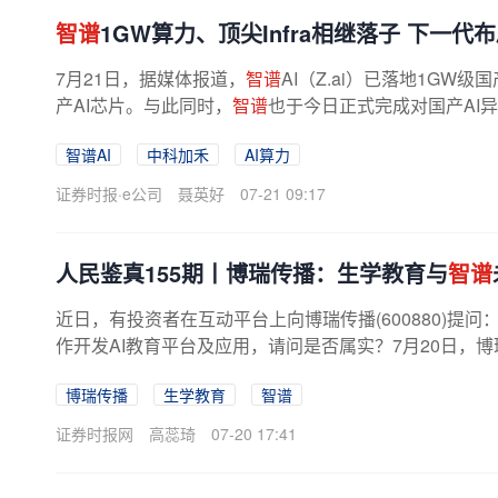
智谱
1GW算力、顶尖Infra相继落子 下一代
7月21日，据媒体报道，
智谱
AI（Z.ai）已落地1GW
产AI芯片。与此同时，
智谱
也于今日正式完成对国产AI异构
a）的收购。后者源自中国科学院计算...
智谱AI
中科加禾
AI算力
证券时报·e公司
聂英好
07-21 09:17
人民鉴真155期丨博瑞传播：生学教育与
智谱
近日，有投资者在互动平台上向博瑞传播(600880)提
作开发AI教育平台及应用，请问是否属实？7月20日，
智慧教育业务主体，始终保持对行业...
博瑞传播
生学教育
智谱
证券时报网
高蕊琦
07-20 17:41