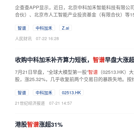
企查查APP显示，近日，北京中科加禾智能科技有限公
合伙）、北京市人工智能产业投资基金（有限合伙）等1
智谱
中科加禾
Z.ai
人民财讯
07-22 16:28
收购中科加禾补齐算力短板，
智谱
早盘大涨超
7月21日早盘，“全球大模型第一股”
智谱
（02513.H
股，涨25.32%，几乎收复前两个交易日的暴跌失地。按约4
智谱
中科加禾
02513.HK
21世纪经济报道
07-21 14:57
港股
智谱
涨超31%