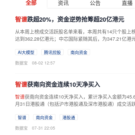
全部
资讯
公告
直播
智谱
跌超20%，资金逆势抢筹超20亿港元
从本周上榜成交活跃股名单来看，本周共有14只个股上
达到362.28亿港元；中芯国际紧随其后，为347.21亿港
巴-W、小米集团-W、兆易创新、华虹...
AI大模型
腾讯控股
南向资金
数据宝
08-02 12:57
智谱
获南向资金连续10天净买入
智谱
获南向资金连续10天净买入，累计净买入金额为45.6
月31日港股通（包括沪市港股通及深市港股通）成交活跃股合计
智谱
南向资金
港股通
数据宝
07-31 22:05