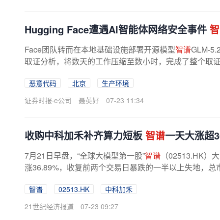
Hugging Face遭遇AI智能体网络安全事件
智
Face团队转而在本地基础设施部署开源模型
智谱
GLM-
取证分析，将数天的工作压缩至数小时，完成了整个取
一个额外优势，那就是攻击数据及涉及...
恶意代码
北京
生产环境
证券时报·e公司
聂英好
07-23 11:34
收购中科加禾补齐算力短板
智谱
一天大涨超3
7月21日早盘，“全球大模型第一股”
智谱
（02513.H
涨36.89%，收复前两个交易日暴跌的一半以上失地，总
智谱
02513.HK
中科加禾
21世纪经济报道
07-23 09:27