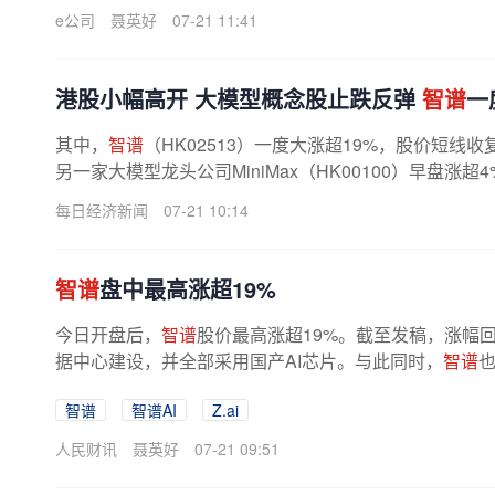
e公司
聂英好
07-21 11:41
港股小幅高开 大模型概念股止跌反弹
智谱
一
其中，
智谱
（HK02513）一度大涨超19%，股价短线收
另一家大模型龙头公司MiniMax（HK00100）早盘涨
道公司沪上阿姨（HK02589）股价连续异动，...
每日经济新闻
07-21 10:14
智谱
盘中最高涨超19%
今日开盘后，
智谱
股价最高涨超19%。截至发稿，涨幅
据中心建设，并全部采用国产AI芯片。与此同时，
智谱
也
智谱
智谱AI
Z.ai
人民财讯
聂英好
07-21 09:51