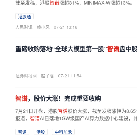
截至发稿，港股
智谱
涨超31%，MINIMAX-W涨超13%。
港股通
人民财讯
赖小风
07-21 13:16
重磅收购落地“全球大模型第一股”
智谱
盘中
证券时报网
赵子晗
07-21 11:54
智谱
，股价大涨！完成重要收购
7月21日开盘，港股
智谱
股价大涨，截至发稿涨幅为8.65%
报道，
智谱
AI已落地1GW级国产AI算力数据中心建设，
也于今日正式完成对国产AI异构算力...
智谱
港股
中科加禾