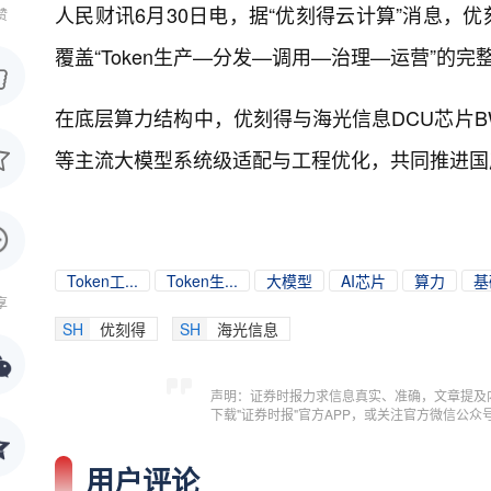
人民财讯6月30日电，
据“优刻得云计算”消息，优刻得
赞
覆盖“Token生产—分发—调用—治理—运营”的完
在底层算力结构中，优刻得与海光信息DCU芯片BW系列
等主流大模型系统级适配与工程优化，共同推进国产
Token工...
Token生...
大模型
AI芯片
算力
基
享
SH
优刻得
SH
海光信息
声明：证券时报力求信息真实、准确，文章提及
下载"证券时报"官方APP，或关注官方微信公
用户评论