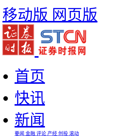
移动版
网页版
首页
快讯
新闻
要闻
金融
评论
产经
创投
滚动