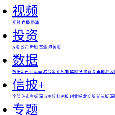
视频
视频
直播
路演
投资
A股
公司
新股
基金
港美股
数据
数据资讯
盯盘面
看资金
追风向
解财报
淘新股
再融资
港
信披+
全部
沪市主板
深市主板
科创板
创业板
北交所
新三板
深
专题