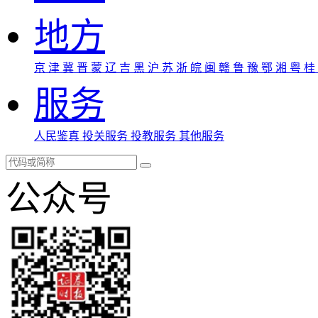
地方
京
津
冀
晋
蒙
辽
吉
黑
沪
苏
浙
皖
闽
赣
鲁
豫
鄂
湘
粤
桂
服务
人民鉴真
投关服务
投教服务
其他服务
公众号