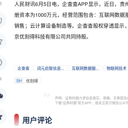
人民财讯6月5日电，
企查查APP显示，近日，
赞
册资本为1000万元，经营范围包含：互联网数
销售；云计算设备制造等。企查查股权穿透显示
京优刻得科技有限公司共同持股。
企查查
词元启智信息...
互联网数据服...
物联网技术
享
SH
优刻得
声明：证券时报力求信息真实、准确，文章提及
下载"证券时报"官方APP，或关注官方微信公
用户评论