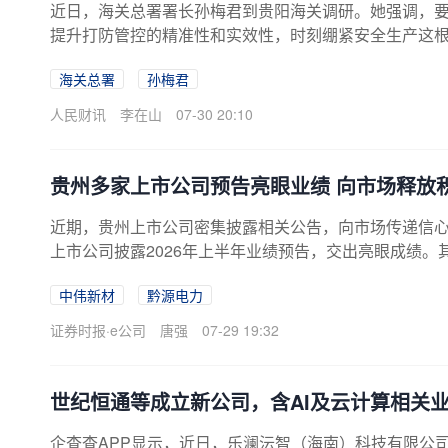
近日，海关总署署长孙梅君到贵阳海关调研。她强调，
提升打防管控的精准性和实效性，时刻绷紧安全生产这
地制宜促进外贸提质增效，深入开展跨境贸易便利化专
海关总署
孙梅君
部陆海新通道建设。
人民财讯
李在山
07-30 20:10
贵州多家上市公司预告亮眼业绩 向市场释放
近期，贵州上市公司密集披露相关公告，向市场传递信心
上市公司披露2026年上半年业绩预告，交出亮眼成绩
比提升超70%，安达科技、盘江股份、赤天化均成功实
中伟新材
黔源电力
性。中伟新材在公告中表示，2026年上半年，公司抢
电池材料领域的龙头地位，镍系、钴系、磷系、钠系等核
证券时报·e公司
唐强
07-29 19:32
预计，2026年半年度实现净利润12.5亿元至13.5亿元，较上
3%。与业绩向好相呼应的，是贵州上市公司用真金白银向市
世纪恒通等成立新公司，含AI及云计算相关
企查查APP显示，近日，乐澜沄智（海南）科技有限公