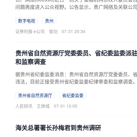
问题再度进入公众视野。公告显示，贵广网络及关联公
会，并在贵州省贵阳市召开专题会，15家债权银行参会
数字电视
贵州
贵广网络流动资金贷款、存量国内信用证及项目贷款等
贷款期限予以适度延展、调整存量项目贷款还款安排、
证券时报·e公司
曾剑
07-31 20:34
率，并统一将存量贷款结息周期调整为按半年结息。“本
约6500万元。”上市公司称。对于上述情况，投资者褒贬
贵州省自然资源厅党委委员、省纪委监委派
和监察调查
据贵州省纪委监委消息：贵州省自然资源厅党委委员、
违法，目前正接受贵州省纪委监委纪律审查和监察调查
贵州省自然资源厅
省纪委监委
人民财讯
王焕城
07-31 10:05
海关总署署长孙梅君到贵州调研