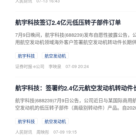
人民财讯
07-13 16:43
航宇科技签订2.4亿元低压转子部件订单
7月9日晚间，航宇科技(688239)发布自愿性披露公告，
用航空发动机领域海外客户签署航空发动机转动件长期
别转动件供应链，此次合作意味着公司航空发动机核心零
航宇科技
航空发动机
绍，本次合作方为国际大型商用航空发动机制造商、世界
豁免披露相关规定，客户具体名称不予披露。根据协议
证券时报·e公司
李映泉
07-09 20:24
号航空发动机低压转子部件，该产品属于航空发动机高级
式批产起计算，协议周期共计8年，结合产品单价与终端交
航宇科技：签署约2.4亿元航空发动机转动件
航宇科技(688239)7月9日公告，公司近日与某国际
空发动机的低压转子部件（高级别转动件）产品。自202
元。
航宇科技
航空发动机
人民财讯
周映彤
07-09 19:15