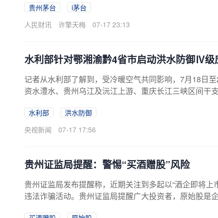
贵州茅台
i茅台
人民财讯
许擎天梅
07-17 23:13
水利部针对鄂湘渝黔4省市启动洪水防御Ⅳ级
记者从水利部了解到，受冷暖空气共同影响，7月18日
资水澧水、贵州乌江及沅江上游、重庆长江三峡区间干
部于7月17日14时针对湖北、湖南、重庆、贵州4省市
水利部
洪水防御
央视新闻
07-17 17:56
贵州证监局提醒：警惕“买酒赠股”风险
贵州证监局发布提醒称，近期关注到多起以“酒企即将上
违法诈骗活动。贵州证监局提醒广大投资者，原始股是
员工及合格投资者等特定人群，不得向社会公众公开售
买酒赠股
原始股