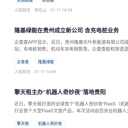
投资前要注意“三看”“三查”，谨防上当受骗。三看。一
鼓吹企业即将上市,承诺原始股翻倍收益、限量配售；三
人民财讯
李在山
07-17 16:39
认购渠道,并要求转入私人、非对公账户付款。出现以上情形
隆基绿能在贵州成立新公司 含充电桩业务
企查查APP显示，近日，贵州隆基乐叶新能源有限公司
站；充电桩销售；机动车充电销售等。企查查股权穿透
企查查
隆基绿能
人民财讯
07-17 14:55
擎天租主办“机器人奇妙夜”落地贵阳
近日，擎天租打造的全球首个“机器人奇妙夜”RaaS（
行业首个大型RaaS文旅产品，本次活动由百余台机器人
天租表示，活动覆盖群舞、武术、歌曲、走秀等多元形态，
擎天租
机器人奇妙夜