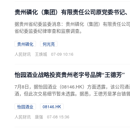
酒为主营业务，产品有“茅鹿源”保健酒及系列露酒、中高端酱
贵州磷化（集团）有限责任公司原党委书记
据贵州省纪委监委消息：贵州磷化（集团）有限责任公
省纪委监委纪律审查和监察调查。
贵州磷化
何光亮
人民财讯
王焕城
07-09 10:16
怡园酒业战略投资贵州老字号品牌“王德芳”
7月8日，据怡园酒业（08146.HK）方面透露，该公
酒，但此次交易细节暂未透露。据悉，王德芳是茅台镇曾
在成都注册6家子公司，涵盖品牌运营、生产加工、供应
怡园酒业
08146.HK
人民财讯
唐强
07-08 15:36