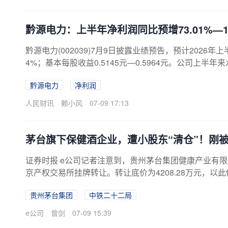
黔源电力：上半年净利润同比预增73.01%—10
黔源电力(002039)7月9日披露业绩预告，预计2026年上半
4%；基本每股收益0.5145元—0.5964元。公司上半
收入及发电利润增加。
黔源电力
净利润
人民财讯
赖小风
07-09 17:13
茅台旗下保健酒企业，遭小股东“清仓”！刚
证券时报·e公司记者注意到，贵州茅台集团健康产业有限
京产权交易所挂牌转让。转让底价为4208.28万元，以此
为中铁二十二局集团（下称“中铁二十二局”）。转让完
贵州茅台集团
中铁二十二局
健康成立于2014年5月，注册资本为3亿元。据称，该
公司（下称“茅台保健酒”）、铁岭凯帝参茸鹿产品贸易
e公司
曾剑
07-09 15:39
贵州省仁怀市民族酒业五家股东共同投资建设。公司主