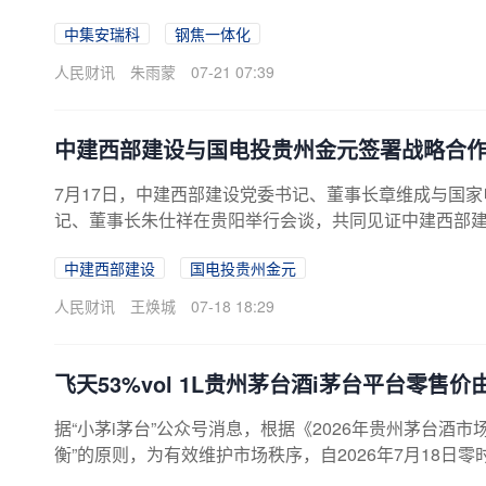
026年6月底试产以来，运营平稳有序。7月16日，顺利完
中集安瑞科
钢焦一体化
纯氢气双品类首车充装任务。
人民财讯
朱雨蒙
07-21 07:39
中建西部建设与国电投贵州金元签署战略合
7月17日，中建西部建设党委书记、董事长章维成与国家
记、董事长朱仕祥在贵阳举行会谈，共同见证中建西部建
战略、新能源业务合作、固废资源化利用等议题开展深
中建西部建设
国电投贵州金元
动重点项目落地见效，携手赋能高质量发展。
人民财讯
王焕城
07-18 18:29
飞天53%vol 1L贵州茅台酒i茅台平台零售价由
据“小茅i茅台”公众号消息，根据《2026年贵州茅台酒
衡”的原则，为有效维护市场秩序，自2026年7月18日零时起，
9元/瓶调整为1639元/瓶，飞天53%vol 1L贵州茅台酒i