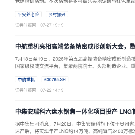
党建培训活动。本次活动将乡村振兴实地调研与红色革
温长征历史，汲取奋进力量，进一步推动党建与业务深度
平安养老险
乡村振兴
兴活动首站，平安养老险一行来到农业农村部定点帮扶
双方围绕特色产业培育、集体经济壮大等议题深入交流
证券时报网
07-27 19:19
表示，将立足南猛村实际需求，充分发挥公司资源优势，持
中航重机亮相高端装备精密成形创新大会，
7月18日至19日，2026年第五届高端装备精密成形
国家级权威交流平台，集聚两院院士、头部制造企业、
精密成形技术，共谋新质生产力培育与产业链自主可控路径
中航重机
600765.SH
绕航空锻铸全链协同攻关展开深度研讨，为“十五五”高端
备高门槛、长周期、重投入、严认证特征，是制约高端
证券时报网
07-22 14:19
端装备制造平台，中航重机在会上重点分享了钛合金返...
中集安瑞科六盘水钢焦一体化项目投产 LNG
据中集集团消息，7月20日，中集安瑞科旗下位于贵州
达产后，将实现年产LNG约14万吨、高纯氢气2400万