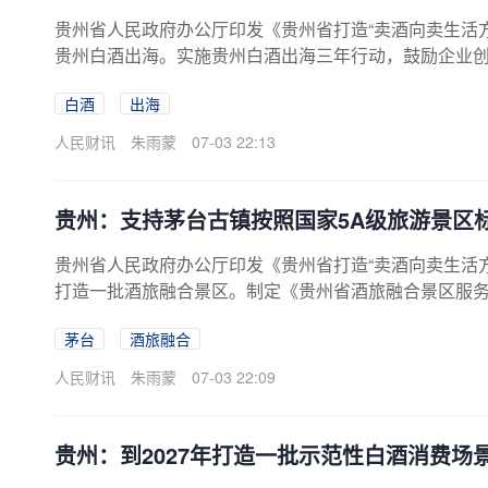
贵州省人民政府办公厅印发《贵州省打造“卖酒向卖生活方式
贵州白酒出海。实施贵州白酒出海三年行动，鼓励企业
和消费场景的新产品。每年统筹举办不少于6场“黔酒全
白酒
出海
活，传递“醉美”文化魅力。联动白酒出海与入境旅游，
人民财讯
朱雨蒙
07-03 22:13
贵州：支持茅台古镇按照国家5A级旅游景区
贵州省人民政府办公厅印发《贵州省打造“卖酒向卖生活方式
打造一批酒旅融合景区。制定《贵州省酒旅融合景区服
业态，立足酒文化元素、地方特色文化与景区独特酒文
茅台
酒旅融合
哲学等，探索推出酒歌酒令、白酒勾调等互动项目和酒
家5A级旅游景区标准建设，打造成为酒旅融合标志性景
人民财讯
朱雨蒙
07-03 22:09
贵州：到2027年打造一批示范性白酒消费场