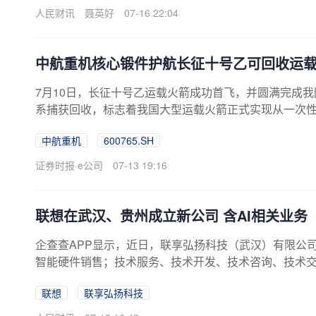
人民财讯
聂英好
07-16 22:04
中航重机核心锻件护航长征十号乙可回收运
7月10日，长征十号乙运载火箭成功首飞，并圆满完成
系捕获回收，标志着我国大型运载火箭正式实现从一次
中，由中航重机（600765.SH）旗下航空工业重机宇
中航重机
600765.SH
环境考验，为火箭顺利回收、可靠复用提供坚实结构支
航锻造实力的一次集中验证。近年来，公司持续加大航
证券时报·e公司
07-13 19:16
极限制造领域积累的深厚技术底蕴，产品矩阵已覆盖遥
种主流运载火箭型号，全面配套箭体主承力结构件及发
箭结...
联想在武汉、贵州成立新公司 含AI相关业务
企查查APP显示，近日，联享弘扬科技（武汉）有限公
智能硬件销售；技术服务、技术开发、技术咨询、技术
联想教育科技（北京）有限公司、联想（上海）计算机
联想
联享弘扬科技