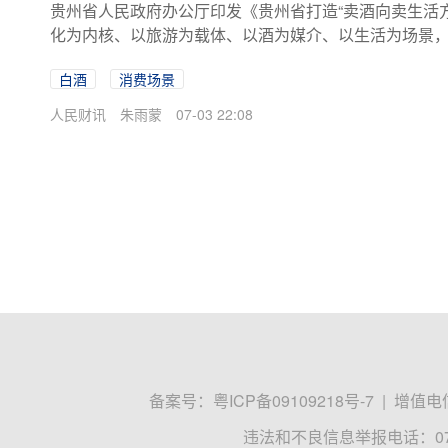
贵州省人民政府办公厅印发《贵州省打造“卖酒向卖生活方式
化为内核、以旅游为载体、以酒为媒介、以生活为场景，
7年，打造一批示范性白酒消费场景，省级新增打造10个
白酒
消费场景
色酒馆，升级打造21个酒旅融合景区，白酒生活体验方式
活方式”转变理念更加深入人心，成为行业共识和消费潮
人民财讯
朱雨蒙
07-03 22:08
备案号：
粤ICP备09109218号-7
|
增值电信
违法和不良信息举报电话：0755