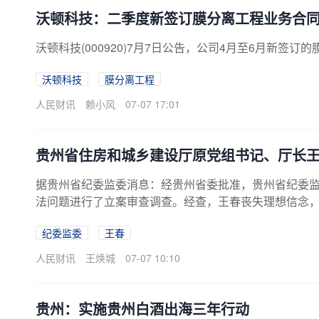
沃顿科技：二季度新签订膜分离工程业务合同43
沃顿科技(000920)7月7日公告，公司4月至6月新签订的
沃顿科技
膜分离工程
人民财讯
赖小风
07-07 17:01
贵州省住房和城乡建设厅原党组书记、厅长
据贵州省纪委监委消息：经贵州省委批准，贵州省纪委
法问题进行了立案审查调查。经查，王春丧失理想信念
央八项规定精神，收受可能影响公正执行公务的礼品礼
纪委监委
王春
组织说明问题；廉洁底线失守，长期邀约管理和服务对
插手市场经济纠纷；将公权力当作攫取私利的工具，大
人民财讯
王焕城
07-07 10:10
供帮助，并非法收受巨额财物。王春严重违反党的政治纪律
贵州：实施贵州白酒出海三年行动