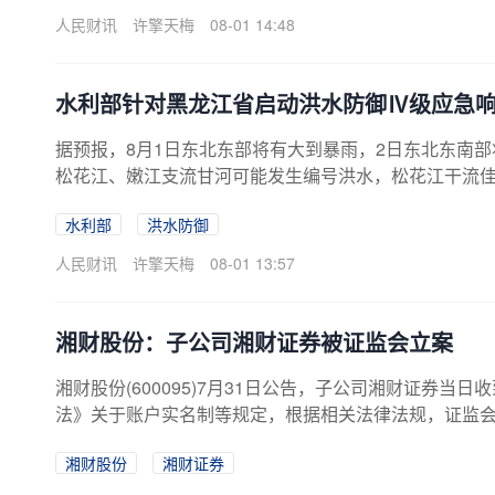
人民财讯
许擎天梅
08-01 14:48
水利部针对黑龙江省启动洪水防御Ⅳ级应急
据预报，8月1日东北东部将有大到暴雨，2日东北东南
松花江、嫩江支流甘河可能发生编号洪水，松花江干流
流可能发生较大洪水。根据《水利部水旱灾害防御应急响
水利部
洪水防御
御Ⅳ级应急响应。督促指导地方水利部门密切关注雨水
守，重点做好水库安全度汛、中小河流洪水和山洪灾害
人民财讯
许擎天梅
08-01 13:57
众生命财产安全。目前，水利部3个工作组正在黑龙江省洪水
湘财股份：子公司湘财证券被证监会立案
湘财股份(600095)7月31日公告，子公司湘财证券
法》关于账户实名制等规定，根据相关法律法规，证监
湘财股份
湘财证券