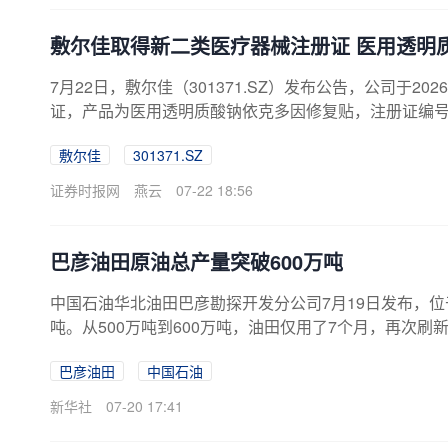
敷尔佳取得新二类医疗器械注册证 医用透明
7月22日，敷尔佳（301371.SZ）发布公告，公司于
证，产品为医用透明质酸钠依克多因修复贴，注册证编号黑械注
目推进时间线，今年4月28日，敷尔佳曾公告该产品第
敷尔佳
301371.SZ
次顺利拿证，标志着产品完成申报到获批的重要流程。
明质酸钠与依克多因复配模式。目前含依克多因成分的
证券时报网
燕云
07-22 18:56
创面表面形成保护层，起到物理屏障...
巴彦油田原油总产量突破600万吨
中国石油华北油田巴彦勘探开发分公司7月19日发布，位
吨。从500万吨到600万吨，油田仅用了7个月，再次
成年度计划的51%，日产量稳定在4800吨，同比增长2
巴彦油田
中国石油
新华社
07-20 17:41