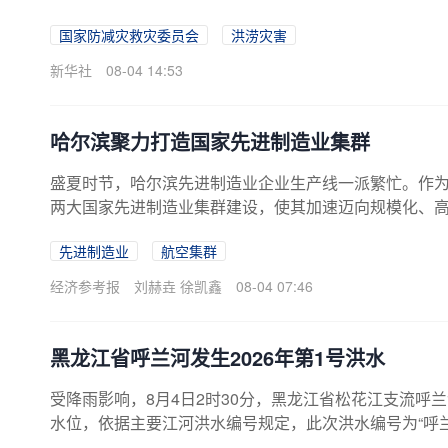
国家防减灾救灾委员会
洪涝灾害
新华社
08-04 14:53
哈尔滨聚力打造国家先进制造业集群
盛夏时节，哈尔滨先进制造业企业生产线一派繁忙。作
两大国家先进制造业集群建设，使其加速迈向规模化、
业重要承载区，传承着哈尔滨老工业基地历史根脉。记
先进制造业
航空集群
业哈飞、中国航发东安、中铝东轻为核心，广联航空、东
和可靠性试飞、AC352中型多用途直升机填补国内市
经济参考报
刘赫垚 徐凯鑫
08-04 07:46
航发东安是中国轻型航空动力、航空机械传动系统的专业化
黑龙江省呼兰河发生2026年第1号洪水
受降雨影响，8月4日2时30分，黑龙江省松花江支流呼兰
水位，依据主要江河洪水编号规定，此次洪水编号为“呼兰
水情监测预报预警，提前启动针对黑龙江省的洪水防御