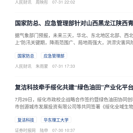
人民财讯
周映彤
07-31 22:02
国家防总、应急管理部针对山西黑龙江陕西
据气象部门预报，未来三天，华北、东北地区北部、西北
上”防汛关键期，降雨范围广、局地雨强大，洪涝灾害风
应急管理部决定于7月31日15时针对山西、黑龙江、陕
国家防总
应急管理部
人民财讯
朱雨蒙
07-31 17:33
复洁科技牵手绥化共建“绿色油田”产业化平
7月29日，绥化市政校企战略合作签约暨绿色油田协同
市创源城市发展投资有限公司等共同签署《绥化全域生
化制绿色甲醇技术正式启动产业化落地。绥化作为国家
复洁科技
华东理工大学
总量超1000万吨。华东理工大学讲席教授、欧洲科学
相当于两百多万吨原油，规模媲美中型油田，为绿色甲
证券时报网
陆申
07-30 10:37