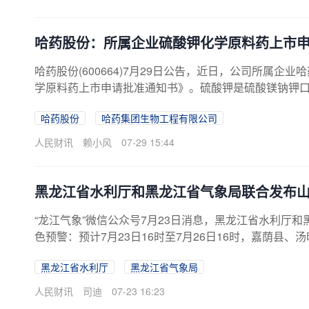
中表示，公司始终致力于绿色低碳技术的创新与产业化。绥
哈药股份：所属企业硫酸钾化学原料药上市
哈药股份(600664)7月29日公告，近日，公司所属
学原料药上市申请批准通知书》。硫酸钾是硫酸镁钠钾
哈药股份
哈药集团生物工程有限公司
人民财讯
赖小风
07-29 15:44
黑龙江省水利厅和黑龙江省气象局联合发布
“龙江气象”微信公众号7月23日消息，黑龙江省水利厅和
色预警：预计7月23日16时至7月26日16时，嘉荫
山县、南岔县、萝北县、通河县、木兰县、巴彦县、鹤
黑龙江省水利厅
黑龙江省气象局
县、宾县、阿城区、五常市、延寿县、方正县、依兰县
绥棱县、庆安县、双鸭山市有一定风险发生山洪灾害（
人民财讯
司迪
07-23 16:23