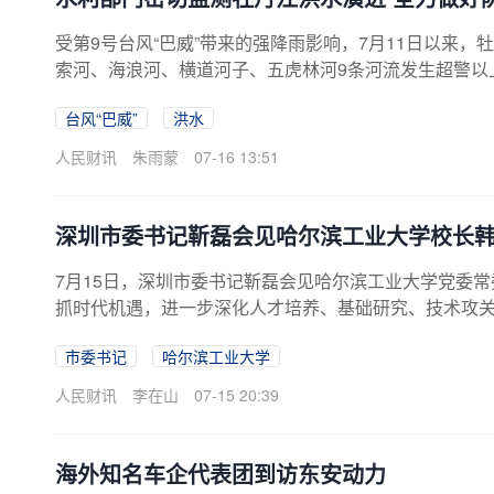
受第9号台风“巴威”带来的强降雨影响，7月11日以来
索河、海浪河、横道河子、五虎林河9条河流发生超警以上
河、沙河、威虎河4条河流发生超保洪水。据预报，未来
台风“巴威”
洪水
丹江干流牡丹江控制站可能发生编号洪水，上中游干流
势，提前针对吉林、黑龙江省分别启动洪水防御Ⅲ级、Ⅳ
人民财讯
朱雨蒙
07-16 13:51
松辽水利委员会加密牡丹江流域雨情、水情、汛情、险情研
深圳市委书记靳磊会见哈尔滨工业大学校长
7月15日，深圳市委书记靳磊会见哈尔滨工业大学党委常
抓时代机遇，进一步深化人才培养、基础研究、技术攻
融合，推动校地合作迈上新台阶。韩杰才表示，学校将
市委书记
哈尔滨工业大学
人才培养与高端科研资源集聚，深化科研成果产学研融
人民财讯
李在山
07-15 20:39
海外知名车企代表团到访东安动力