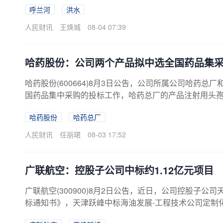
呼兰河
洪水
各项措施，全力维护人民群众生命财产安全。 目前，
人民财讯
王焕城
08-04 07:39
哈药股份：公司两个产品拟中选全国药品集
哈药股份(600664)8月3日公告，公司所属公司哈药
国药品集中采购的投标工作，哈药总厂的产品注射用头
集中采购。
哈药股份
哈药总厂
人民财讯
任丽珺
08-03 17:52
广联航空：控股子公司中标约1.12亿元项目
广联航空(300900)8月2日公告，近日，公司控股子
标通知书》，天津跃峰中标海油发展-工程技术公司定制化
约占公司2025年度经审计营业收入的11.09%。若项