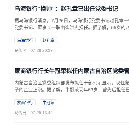
乌海银行“换帅”：赵孔章已出任党委书记
据乌海银行消息，7月26日，乌海银行党委书记赵孔章
党委书记、董事长一职由崔洪杰担任。据了解，55岁的
乌海银行
赵孔章
马传茂
07-26 20:39
蒙商银行行长牛冠荣拟任内蒙古自治区党委
内蒙古自治区党委组织部发布拟任干部公示显示，现任
子的企业正职。据了解，牛冠荣现年53岁，曾先后担任
职，2023年出任蒙商银行行长。
蒙商银行
牛冠荣
马传茂
07-25 13:45