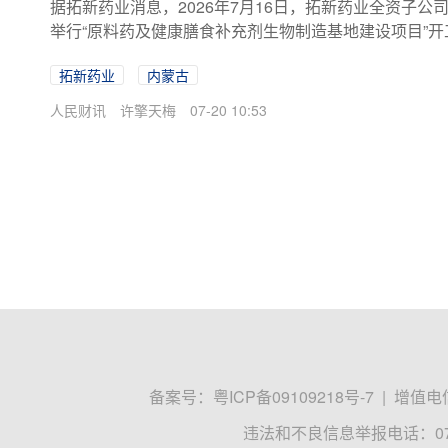
据拓新药业消息，2026年7月16日，拓新药业全资子
举行“原料药及健康膳食补充剂生物制造基地建设项目”
地。
拓新药业
内蒙古
人民财讯
许擎天梅
07-20 10:53
备案号：
粤ICP备09109218号-7
|
增值电信
违法和不良信息举报电话：0755