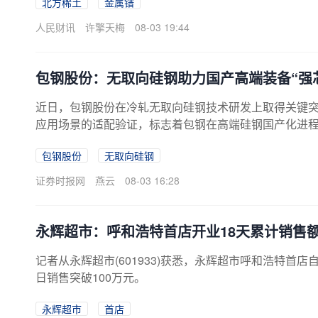
北方稀土
金属镨
人民财讯
许擎天梅
08-03 19:44
包钢股份：无取向硅钢助力国产高端装备“强
近日，包钢股份在冷轧无取向硅钢技术研发上取得关键
应用场景的适配验证，标志着包钢在高端硅钢国产化进
“钢铁工艺品”，其性能直接决定了电机、压缩机等核心
包钢股份
无取向硅钢
据，技术壁垒高、工艺控制难度大，是我国装备制造业
端应用场景对硅钢铁损、磁感、表面质量、冲压成型性等
证券时报网
燕云
08-03 16:28
+全工序过程控制+定制化性能优化”的技术体系。通过对炼
永辉超市：呼和浩特首店开业18天累计销售额超
记者从永辉超市(601933)获悉，永辉超市呼和浩特首店
日销售突破100万元。
永辉超市
首店