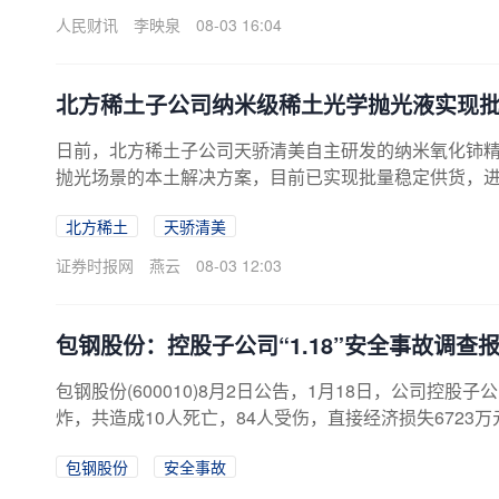
人民财讯
李映泉
08-03 16:04
北方稀土子公司纳米级稀土光学抛光液实现
日前，北方稀土子公司天骄清美自主研发的纳米氧化铈
抛光场景的本土解决方案，目前已实现批量稳定供货，进
R/VR、高端科研光学市场持续扩容，行业对抛光耗材
北方稀土
天骄清美
光学抛光液长期依赖进口，供应链自主可控需求日益迫切
协同抛光机制，核心性能全面对标进口高端产品，适配
证券时报网
燕云
08-03 12:03
有效提升成品良率，可规避进口耗材清关、供货波动、地缘
包钢股份：控股子公司“1.18”安全事故调查
包钢股份(600010)8月2日公告，1月18日，公司控
炸，共造成10人死亡，84人受伤，直接经济损失672
故涉及的产线已全面复工复产。公司已向承保财产一切
包钢股份
安全事故
涉及的资产损失及人员伤亡相关事项属于上述保险承保