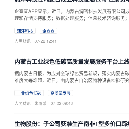
企查查APP显示，近日，内蒙古润智科技发展有限公司
理和存储支持服务；数据处理服务；信息技术咨询服务
公司由润泽科技(300442)间接全资持股。
润泽科技
企查查
人民财讯
07-22 12:41
内蒙古工业绿色低碳高质量发展服务平台上
据内蒙古日报，为应对全球绿色贸易新规，落实内蒙古
难度大等难题，近日，由内蒙古自治区特种设备检验研
工业绿色低碳
高质量发展
人民财讯
朱雨蒙
07-22 09:43
生物股份：子公司获准生产南非1型多价口蹄