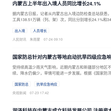
内蒙古上半年出入境人员同比增长24.1%
据内蒙古日报，记者从内蒙古出入境边防检查总站获悉，今
工具138.51万辆（列、架）次，同比分别增长24.1%和
出入境
人员增长
人民财讯
朱雨蒙
07-24 09:10
国家防总针对内蒙古等地启动抗旱四级应急
受持续高温少雨天气影响，近期内蒙古和新疆部分地区
续、降水仍偏少，旱情可能进一步发展。根据《国家防汛
蒙古自治区、新疆维吾尔自治区、新疆生产建设兵团启
国家防总
抗旱应急响应
央视新闻
07-23 17:42
润泽科技在内蒙古成立科技发展公司 注册资