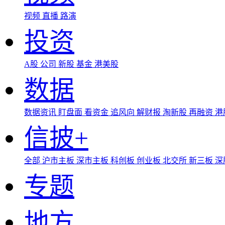
视频
直播
路演
投资
A股
公司
新股
基金
港美股
数据
数据资讯
盯盘面
看资金
追风向
解财报
淘新股
再融资
港
信披+
全部
沪市主板
深市主板
科创板
创业板
北交所
新三板
深
专题
地方