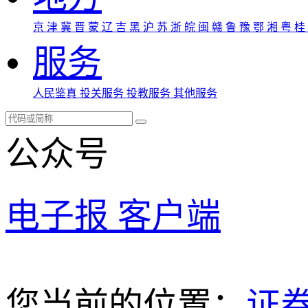
京
津
冀
晋
蒙
辽
吉
黑
沪
苏
浙
皖
闽
赣
鲁
豫
鄂
湘
粤
桂
服务
人民鉴真
投关服务
投教服务
其他服务
公众号
电子报
客户端
您当前的位置：
证