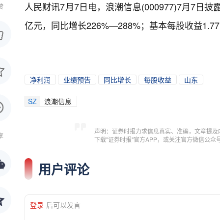
人民财讯7月7日电，
浪潮信息(000977)7月7
赞
亿元，同比增长226%—288%；基本每股收益1.77
净利润
业绩预告
同比增长
每股收益
山东
SZ
浪潮信息
声明：证券时报力求信息真实、准确，文章提及
享
下载"证券时报"官方APP，或关注官方微信公
用户评论
登录
后可以发言