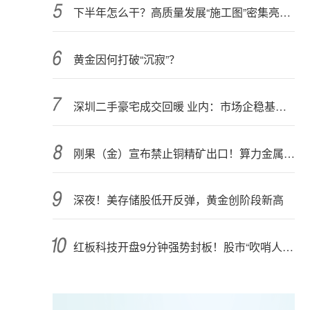
下半年怎么干？高质量发展“施工图”密集亮相 聚焦主业提质增效 国资央企向AI要动能
黄金因何打破“沉寂”？
深圳二手豪宅成交回暖 业内：市场企稳基础仍需夯实
刚果（金）宣布禁止铜精矿出口！算力金属影响多大？
深夜！美存储股低开反弹，黄金创阶段新高
红板科技开盘9分钟强势封板！股市“吹哨人”突然改口！市场风向变了？