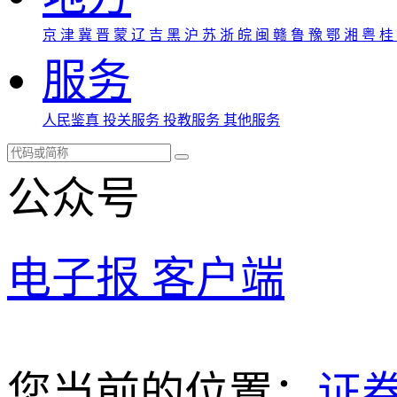
京
津
冀
晋
蒙
辽
吉
黑
沪
苏
浙
皖
闽
赣
鲁
豫
鄂
湘
粤
桂
服务
人民鉴真
投关服务
投教服务
其他服务
公众号
电子报
客户端
您当前的位置：
证