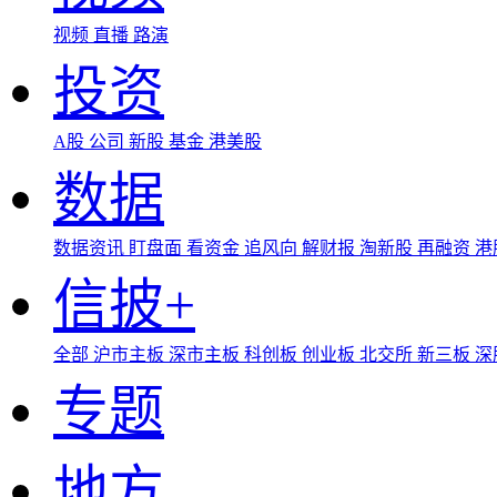
视频
直播
路演
投资
A股
公司
新股
基金
港美股
数据
数据资讯
盯盘面
看资金
追风向
解财报
淘新股
再融资
港
信披+
全部
沪市主板
深市主板
科创板
创业板
北交所
新三板
深
专题
地方