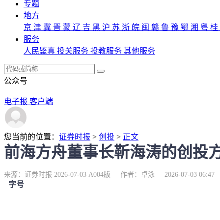
专题
地方
京
津
冀
晋
蒙
辽
吉
黑
沪
苏
浙
皖
闽
赣
鲁
豫
鄂
湘
粤
桂
服务
人民鉴真
投关服务
投教服务
其他服务
公众号
电子报
客户端
您当前的位置：
证券时报
>
创投
>
正文
前海方舟董事长靳海涛的创投方
来源：证券时报 2026-07-03 A004版
作者：卓泳
2026-07-03 06:47
字号