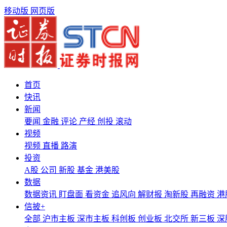
移动版
网页版
首页
快讯
新闻
要闻
金融
评论
产经
创投
滚动
视频
视频
直播
路演
投资
A股
公司
新股
基金
港美股
数据
数据资讯
盯盘面
看资金
追风向
解财报
淘新股
再融资
港
信披+
全部
沪市主板
深市主板
科创板
创业板
北交所
新三板
深