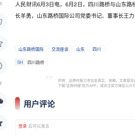
人民财讯6月3日电，
6月2日，四川路桥与山东
赞
长羊勇，山东路桥国际公司党委书记、董事长王力
山东路桥国际
交流座谈
山东
四川
SH
四川路桥
声明：证券时报力求信息真实、准确，文章提及
享
下载"证券时报"官方APP，或关注官方微信公
用户评论
登录
后可以发言