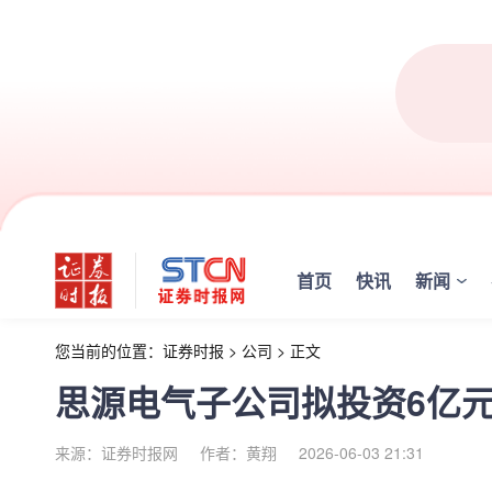
首页
快讯
新闻
您当前的位置：
证券时报
>
公司
>
正文
思源电气子公司拟投资6亿元
来源：证券时报网
作者：黄翔
2026-06-03 21:31