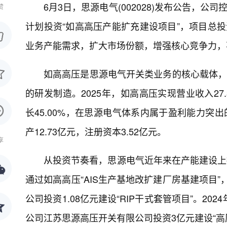
6月3日，思源电气(002028)发布公告，
赞
计划投资“如高高压产能扩充建设项目”，项目总
业务产能需求，扩大市场份额，增强核心竞争力，
如高高压是思源电气开关类业务的核心载体，
的研发制造。2025年，如高高压实现营业收入27.
长45.00%，在思源电气体系内属于盈利能力突出
产12.73亿元，注册资本3.52亿元。
享
从投资节奏看，思源电气近年来在产能建设上持
通过如高高压“AIS生产基地改扩建厂房基建项目
公司投资1.08亿元建设“RIP干式套管项目”。2
公司江苏思源高压开关有限公司投资3亿元建设“高