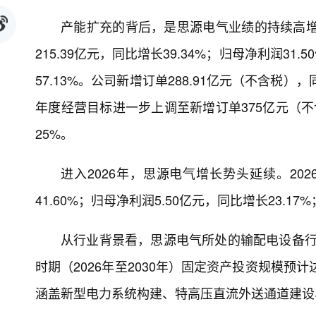
产能扩充的背后，是思源电气业绩的持续高增
215.39亿元，同比增长39.34%；归母净利润31.
57.13%。公司新增订单288.91亿元（不含税），
年度经营目标进一步上调至新增订单375亿元（不
25%。
进入2026年，思源电气增长势头延续。20
41.60%；归母净利润5.50亿元，同比增长23.17
从行业背景看，思源电气所处的输配电设备行业
时期（2026年至2030年）固定资产投资规模预
涵盖新型电力系统构建、特高压直流外送通道建设