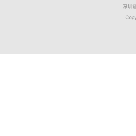
深圳
Copy