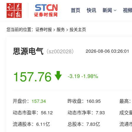
首页
快讯
新闻
视
您当前的位置：
证券时报
>
服务
>
投关主页
思源电气
（sz002028）
2026-08-06 03:26
157.76
-3.19
-1.98%
开盘价：
157.34
昨收盘：
160.95
最高
动态市盈率：
56.12
动态市净率：
7.93
成交
流通股本：
6.11亿
总股本：
7.83亿
流通