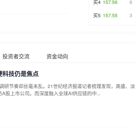
买4
157.56
6
买5
157.55
3
投资者交流
资金动向
硬科技仍是焦点
的调研节奏却丝毫未乱。21世纪经济报道记者梳理发现，高盛、
访A股上市公司。而深度融入全球AI供应链的中...