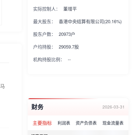
重信用企业证书(思源电气)、上海市认定企
实际控制人：
董增平
业技术中心证书、闵行区科技小巨人培训单
最大股东：
香港中央结算有限公司(20.16%)
位等。
股东户数：
20973户
户均持股：
29059.7股
机构持股比例：
--
淡马
财务
2026-03-31
主要指标
利润表
资产负债表
现金流量表