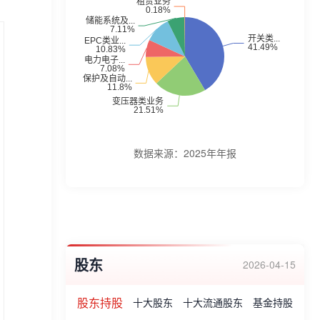
GIL、800kV及以下SF6断路器和隔离开关、
500kV及以下直流断路器、35kV及以下
GIS/C-GIS和环网柜、低压电器、±800kV及
以下交直流套管、750kV及以下变压器、
750kV及以下电抗器、66kV及以下中性点接
地成套装置、1000kV及以下电力电容器成
套装置、1000kV及以下变电站继电保护设
数据来源：
2025年年报
备和监控系统、油色谱在线监测系统、动态
无功补偿系统、高压有源滤波系统、静止型
同步调相机(SSC)、场站级储能系统、家庭
光储系统、汽车电子电器、超级电容/混合超
股东
容单体及模组、高功率锂电池、移动/预制式
2026-04-15
变电站等。公司荣誉:质量环境职业健康安全
股东持股
十大股东
十大流通股东
基金持股
三体系认证证书(思源电气)、上海市守合同