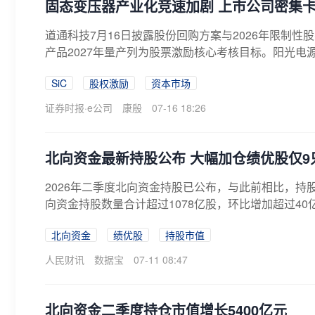
固态变压器产业化竞速加剧 上市公司密集
道通科技7月16日披露股份回购方案与2026年限制性
产品2027年量产列为股票激励核心考核目标。阳光电源
SiC
股权激励
资本市场
证券时报·e公司
康殷
07-16 18:26
北向资金最新持股公布 大幅加仓绩优股仅9
2026年二季度北向资金持股已公布，与此前相比，持股
向资金持股数量合计超过1078亿股，环比增加超过40
北向资金
绩优股
持股市值
人民财讯
数据宝
07-11 08:47
北向资金二季度持仓市值增长5400亿元