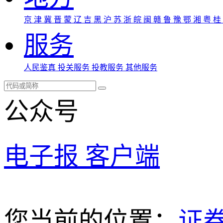
京
津
冀
晋
蒙
辽
吉
黑
沪
苏
浙
皖
闽
赣
鲁
豫
鄂
湘
粤
桂
服务
人民鉴真
投关服务
投教服务
其他服务
公众号
电子报
客户端
您当前的位置：
证