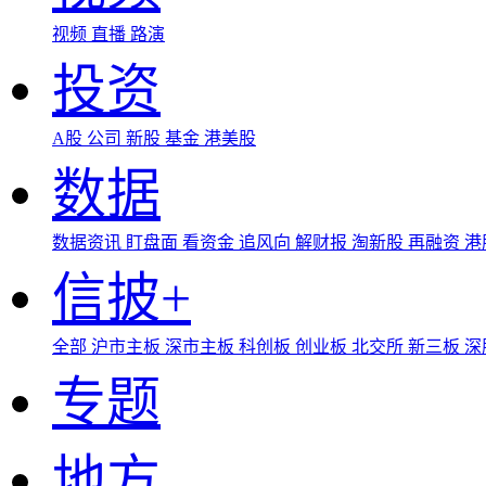
视频
直播
路演
投资
A股
公司
新股
基金
港美股
数据
数据资讯
盯盘面
看资金
追风向
解财报
淘新股
再融资
港
信披+
全部
沪市主板
深市主板
科创板
创业板
北交所
新三板
深
专题
地方