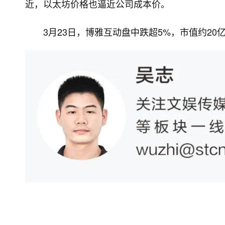
近，以太坊价格也逼近公司成本价。
3月23日，博雅互动盘中跌超5%，市值约2