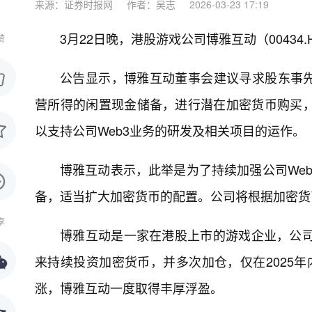
来源：证券时报网
作者：吴志
2026-03-23 17:19
3月22日晚，港股游戏公司博雅互动（0043
赞
公告显示，博雅互动董事会建议寻求股东事
营所得的闲置现金储备，进行潜在加密货币购买，购
以支持公司Web3业务的研发及相关项目的运作。
博雅互动表示，此举是为了持续加强公司We
备，适当扩大加密货币的配置。公司将根据加密货
享
博雅互动是一家在港股上市的游戏企业，公司
来持续投资加密货币，并多次加仓，仅在2025年
涨，博雅互动一度取得丰厚浮盈。