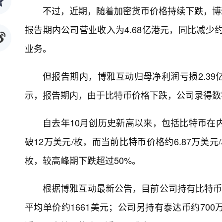
不过，近期，随着加密货币价格持续下跌，博雅
报告期内公司营业收入为4.68亿港元，同比减少
业务。
但报告期内，博雅互动归母净利润亏损2.39
示，报告期内，由于比特币价格下跌，公司录得数字
自去年10月创历史新高以来，包括比特币在
破12万美元/枚，而当前比特币价格约6.87万美元
枚，较高峰期下跌超过50%。
根据博雅互动最新公告，目前公司持有比特币共计
平均单价约1661美元；公司另持有泰达币约70