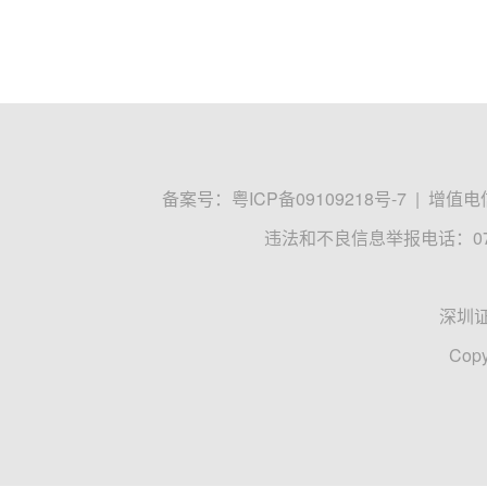
备案号：
粤ICP备09109218号-7
|
增值电信
违法和不良信息举报电话：0755
深圳
Copy