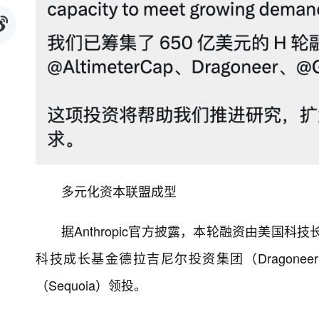
多元化资本联盟成型
据Anthropic官方披露，本轮融资由美国科技长线
科技成长基金德拉吉尼尔投资集团（Dragonee
（Sequoia）领投。