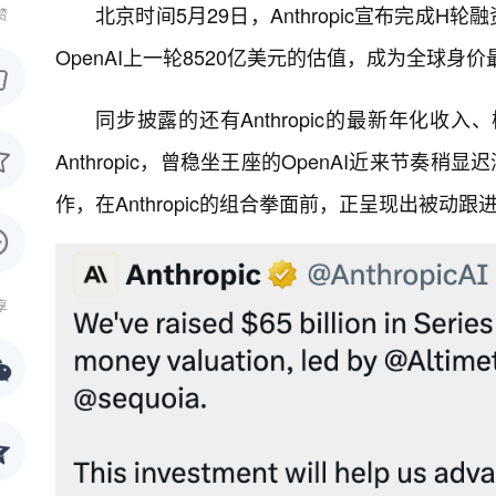
北京时间5月29日，Anthropic宣布完成H
赞
OpenAI上一轮8520亿美元的估值，成为全球身
同步披露的还有Anthropic的最新年化
Anthropic，曾稳坐王座的OpenAI近来节
作，在Anthropic的组合拳面前，正呈现出被动跟
享