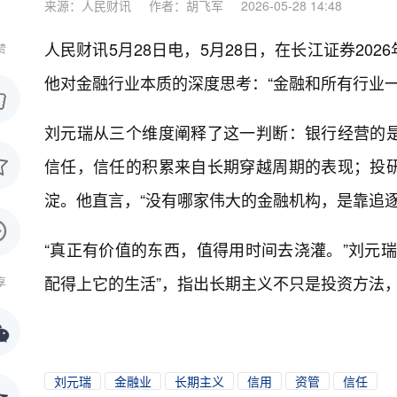
来源：人民财讯
作者：胡飞军
2026-05-28 14:48
人民财讯5月28日电，
5月28日，在长江证券20
赞
他对金融行业本质的深度思考：“金融和所有行业
刘元瑞从三个维度阐释了这一判断：银行经营的
信任，信任的积累来自长期穿越周期的表现；投
淀。他直言，“没有哪家伟大的金融机构，是靠追逐
“真正有价值的东西，值得用时间去浇灌。”刘元
配得上它的生活”，指出长期主义不只是投资方法
享
刘元瑞
金融业
长期主义
信用
资管
信任