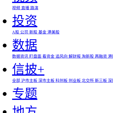
视频
直播
路演
投资
A股
公司
新股
基金
港美股
数据
数据资讯
盯盘面
看资金
追风向
解财报
淘新股
再融资
港
信披+
全部
沪市主板
深市主板
科创板
创业板
北交所
新三板
深
专题
地方