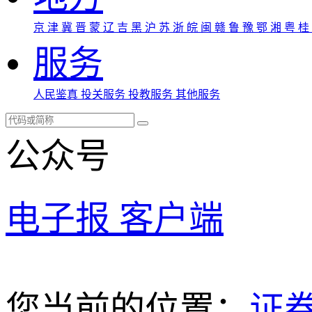
京
津
冀
晋
蒙
辽
吉
黑
沪
苏
浙
皖
闽
赣
鲁
豫
鄂
湘
粤
桂
服务
人民鉴真
投关服务
投教服务
其他服务
公众号
电子报
客户端
您当前的位置：
证