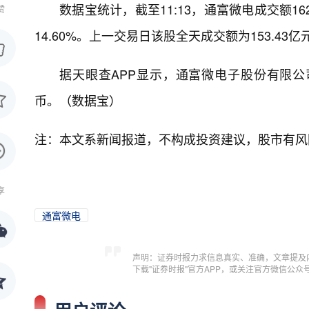
数据宝统计，截至11:13，通富微电成交额16
赞
14.60%。上一交易日该股全天成交额为153.43亿
据天眼查APP显示，通富微电子股份有限公司成立
币。（数据宝）
注：本文系新闻报道，不构成投资建议，股市有风
享
通富微电
声明：证券时报力求信息真实、准确，文章提及
下载"证券时报"官方APP，或关注官方微信公