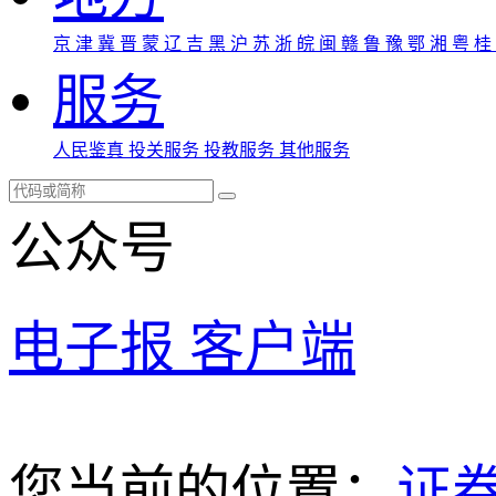
京
津
冀
晋
蒙
辽
吉
黑
沪
苏
浙
皖
闽
赣
鲁
豫
鄂
湘
粤
桂
服务
人民鉴真
投关服务
投教服务
其他服务
公众号
电子报
客户端
您当前的位置：
证