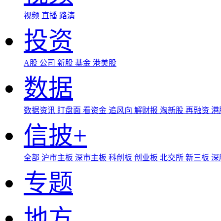
视频
直播
路演
投资
A股
公司
新股
基金
港美股
数据
数据资讯
盯盘面
看资金
追风向
解财报
淘新股
再融资
港
信披+
全部
沪市主板
深市主板
科创板
创业板
北交所
新三板
深
专题
地方