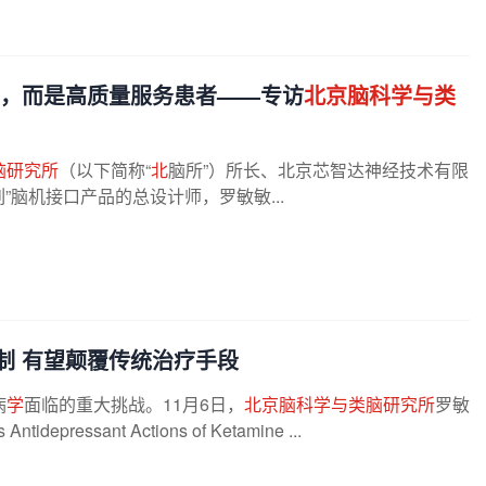
”，而是高质量服务患者——专访
北京脑科学与类
脑研究所
（以下简称“
北
脑所”）所长、北京芯智达神经技术有限
”脑机接口产品的总设计师，罗敏敏...
制 有望颠覆传统治疗手段
病
学
面临的重大挑战。11月6日，
北京脑科学与类脑研究所
罗敏
depressant Actions of Ketamine ...