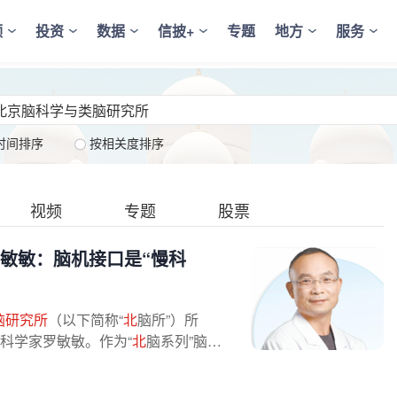
频
投资
数据
信披+
专题
地方
服务
时间排序
按相关度排序
视频
专题
股票
敏敏：脑机接口是“慢科
脑研究所
（以下简称“
北
脑所”）所
科学家罗敏敏。作为“
北
脑系列”脑机