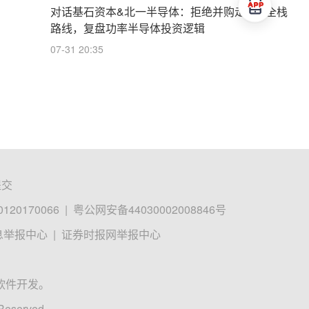
对话基石资本&北一半导体：拒绝并购走IDM全栈
路线，复盘功率半导体投资逻辑
07-31 20:35
提交
0170066
|
粤公网安备44030002008846号
息举报中心
|
证券时报网举报中心
软件开发。
 Reserved