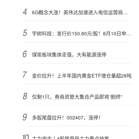
6G概念大涨！英伟达加速进入电信运营商市场？
宇树科技：发行价150.80元/股！8月10日申购，DeepSeek参与战略配售
煤炭板块集体走强，大有能源涨停
金价拉升！上半年国内黄金ETF增仓量超28吨
仅剩1只，券商资管大集合产品即将“剧终”
多股尾盘拉升！002407，涨停！
主力资金丨4股尾盘获主力重点抢筹