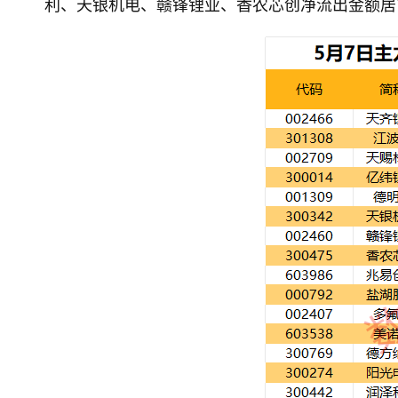
利、天银机电、赣锋锂业、香农芯创净流出金额居