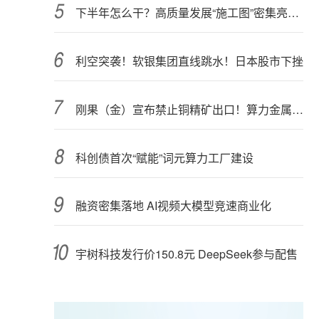
下半年怎么干？高质量发展“施工图”密集亮相 聚焦主业提质增效 国资央企向AI要动能
利空突袭！软银集团直线跳水！日本股市下挫
刚果（金）宣布禁止铜精矿出口！算力金属影响多大？
科创债首次“赋能”词元算力工厂建设
融资密集落地 AI视频大模型竞速商业化
宇树科技发行价150.8元 DeepSeek参与配售