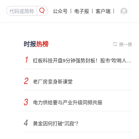
公众号
电子报
客户端
时报
热榜
换一换
红板科技开盘9分钟强势封板！股市“吹哨人”突然改口！市场风向变了？
老厂房变身新课堂
电力供给要与产业升级同频共振
黄金因何打破“沉寂”？