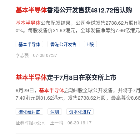
基本半导体
香港公开发售获4812.72倍认购
基本半导体
公布配发结果，公司全球发售2738.62万股
0%。每股发售价31.62港元，全球发售净筹约7.66亿港
8日(星期三)上午九时开始在联交所买卖...
基本半导体
香港公开发售
H股
李志强
07-08 07:37
基本半导体
定于7月8日在联交所上市
6月29日，
基本半导体
启动H股全球公开发售，并将于7
7.49港元到31.62港元，发售2738.62万股，最高募
额的约60.0%将在未来四年内扩大集团...
碳化硅衬底
深圳
资本化进程
证券时报·e公司
王一鸣
06-30 19:17