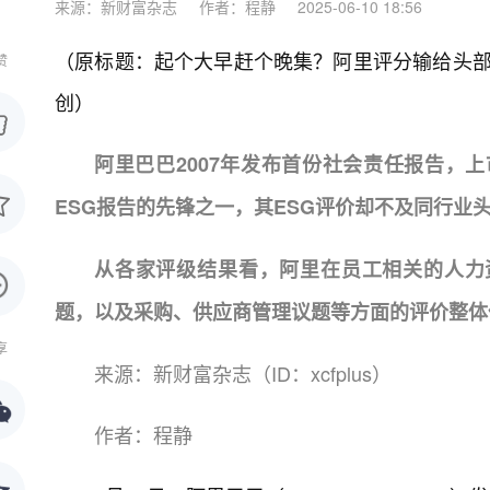
来源：新财富杂志
作者：程静
2025-06-10 18:56
（原标题：起个大早赶个晚集？阿里评分输给头部零售
赞
创）
阿里巴巴2007年发布首份社会责任报告，上
ESG报告的先锋之一，其ESG评价却不及同行业
从各家评级结果看，阿里在员工相关的人力
题，以及采购、供应商管理议题等方面的评价整体
享
来源：新财富杂志（ID：xcfplus）
作者：程静