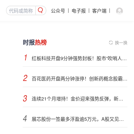
公众号
电子报
客户端
时报
热榜
换一换
红板科技开盘9分钟强势封板！股市“吹哨人”突然改口！市场风向变了？
百花医药开盘两分钟涨停！创新药概念股霸屏，业绩预喜股来了
连续21个月增持！金价迎来强势反弹，新一轮上行窗口开启？
展芯股份一签最多浮盈逾5万元，A股又见肉签