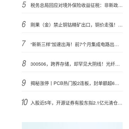
税务总局回应对境外保险收益征税：非新政策，无需过度解读
刚果（金）禁止铜钴精矿出口，铜价走强！多家公司最新回应
“新新三样”加速出海！前7个月集成电路出口额接近翻倍
300506，跨界存储，却罕见大阴线！光纤需求激增，稀土细分原料，火了
揭秘涨停丨PCB热门股2连板，封单额超6亿元
入股近5年，开源证券有股东拟2.1亿元清仓离场