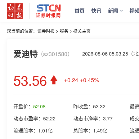
首页
快讯
新闻
视
您当前的位置：
证券时报
>
服务
>
投关主页
爱迪特
（sz301580）
2026-08-06 05:03:2
53.56
+0.24
+0.45%
开盘价：
52.08
昨收盘：
53.32
最
动态市盈率：
52.22
动态市净率：
3.77
成
流通股本：
1.01亿
总股本：
1.49亿
流