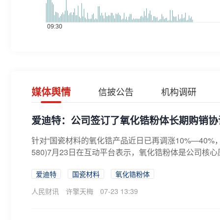
媒体舆情
信披公告
机构调研
爱迪特：公司签订了氧化锆粉体长期购销协
针对“国瓷材料的氧化锆产品近日已再调涨10%—40%
580)7月23日在互动平台表示，氧化锆粉体是公司核心
爱迪特
国瓷材料
氧化锆粉体
人民财讯
许擎天梅
07-23 13:39