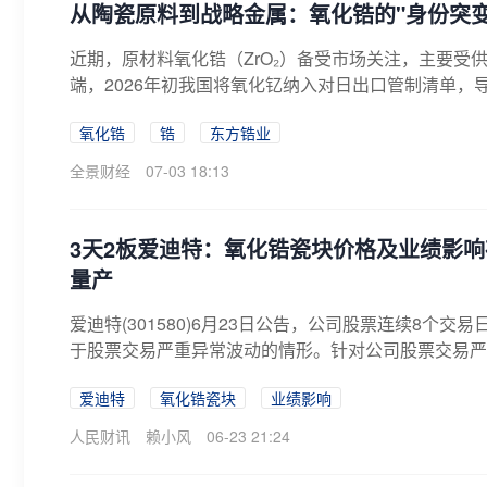
从陶瓷原料到战略金属：氧化锆的"身份突
近期，原材料氧化锆（ZrO₂）备受市场关注，主要受
端，2026年初我国将氧化钇纳入对日出口管制清单，导
氧化锆
锆
东方锆业
全景财经
07-03 18:13
3天2板爱迪特：氧化锆瓷块价格及业绩影响
量产
爱迪特(301580)6月23日公告，公司股票连续8个交易
于股票交易严重异常波动的情形。针对公司股票交易严重
爱迪特
氧化锆瓷块
业绩影响
人民财讯
赖小风
06-23 21:24