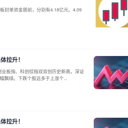
单资金居前，分别有4.18亿元、4.09
集体拉升！
，创业板指、科创综指双双创历史新高，深证
幅飘绿。下跌个股远多于上涨个...
集体拉升！