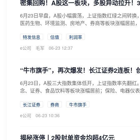
密集回购！A股这一板块，多股异动拉升！301
6月23日早盘，A股小幅震荡，上证指数红绿之间转
医药生物、环境监测、房地产、券商等板块涨幅居前，有
特发信息
估值
利润率
e公司
毛军
06-23 12:37
“牛市旗手”，再次爆发！长江证券2连板！
6月23日，A股三大指数集体低开，上证指数率先翻
念、证券、食品饮料等板块涨幅居前；保险、电器仪表
港...
长江证券
券商
牛市旗手
e公司
06-23 10:36
揭秘涨停丨2股封单资金均超4亿元