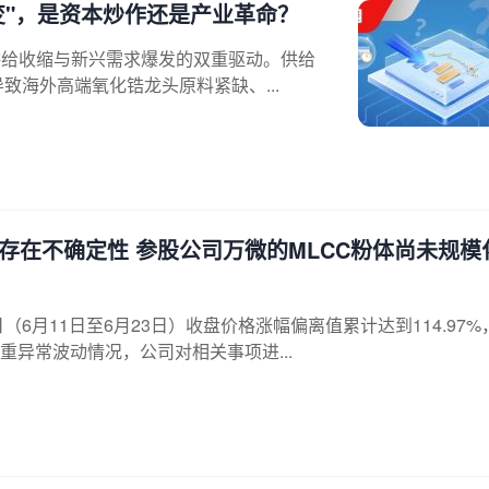
变"，是资本炒作还是产业革命？
供给收缩与新兴需求爆发的双重驱动。供给
致海外高端氧化锆龙头原料紧缺、...
存在不确定性 参股公司万微的MLCC粉体尚未规模
日（6月11日至6月23日）收盘价格涨幅偏离值累计达到114.97%
异常波动情况，公司对相关事项进...