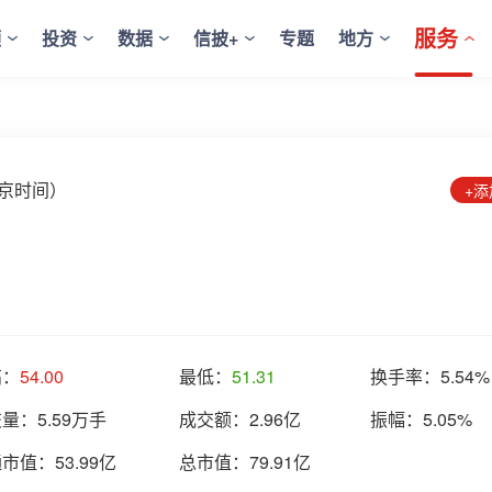
服务
频
投资
数据
信披+
专题
地方
5（北京时间）
+
高：
54.00
最低：
51.31
换手率：
5.54%
交量：
5.59万手
成交额：
2.96亿
振幅：
5.05%
通市值：
53.99亿
总市值：
79.91亿