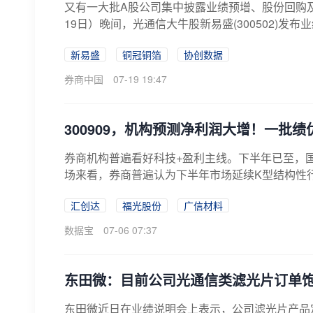
又有一大批A股公司集中披露业绩预增、股份回购
19日）晚间，光通信大牛股新易盛(300502)发布
新易盛
铜冠铜箔
协创数据
券商中国
07-19 19:47
300909，机构预测净利润大增！一批
券商机构普遍看好科技+盈利主线。下半年已至，
场来看，券商普遍认为下半年市场延续K型结构性行
汇创达
福光股份
广信材料
数据宝
07-06 07:37
东田微：目前公司光通信类滤光片订单饱
东田微近日在业绩说明会上表示，公司滤光片产品