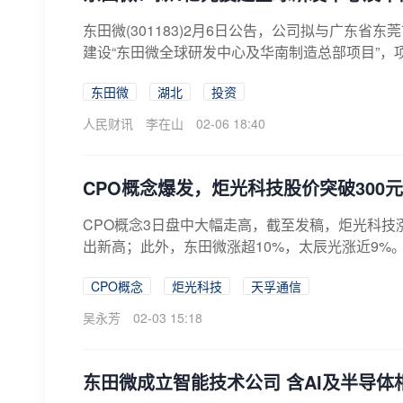
东田微(301183)2月6日公告，公司拟与广东
建设“东田微全球研发中心及华南制造总部项目”，项
东田微
湖北
投资
人民财讯
李在山
02-06 18:40
CPO概念爆发，炬光科技股价突破300
CPO概念3日盘中大幅走高，截至发稿，炬光科技涨
出新高；此外，东田微涨超10%，太辰光涨近9%。
CPO概念
炬光科技
天孚通信
吴永芳
02-03 15:18
东田微成立智能技术公司 含AI及半导体