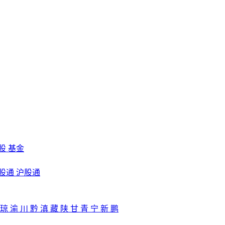
股
基金
股通
沪股通
琼
渝
川
黔
滇
藏
陕
甘
青
宁
新
鹏