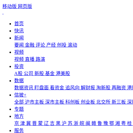
移动版
网页版
首页
快讯
新闻
要闻
金融
评论
产经
创投
滚动
视频
视频
直播
路演
投资
A股
公司
新股
基金
港美股
数据
数据资讯
盯盘面
看资金
追风向
解财报
淘新股
再融资
港
信披+
全部
沪市主板
深市主板
科创板
创业板
北交所
新三板
深
专题
地方
京
津
冀
晋
蒙
辽
吉
黑
沪
苏
浙
皖
闽
赣
鲁
豫
鄂
湘
粤
桂
服务