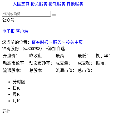
人民鉴真
投关服务
投教服务
其他服务
公众号
电子报
客户端
您当前的位置：
证券时报
>
服务
>
投关主页
锦鸡股份
（sz300798）
+添加自选
开盘价：
昨收盘：
最高：
最低：
换手率：
动态市盈率：
动态市净率：
成交量：
成交额：
振幅：
流通股本：
总股本：
流通市值：
总市值：
分时图
日K
周K
月K
五档