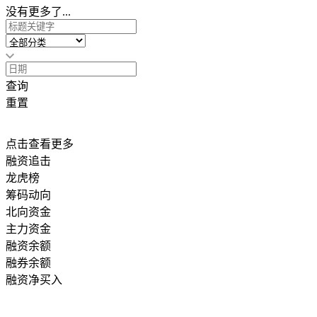
没有更多了...
查询
重置
点击查看更多
融资追击
龙虎榜
筹码动向
北向资金
主力资金
融资余额
融券余额
融资净买入