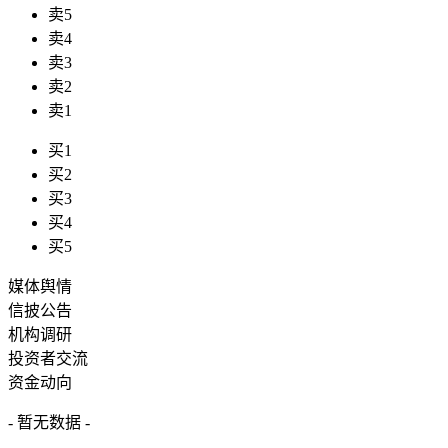
卖5
卖4
卖3
卖2
卖1
买1
买2
买3
买4
买5
媒体舆情
信披公告
机构调研
投资者交流
资金动向
- 暂无数据 -