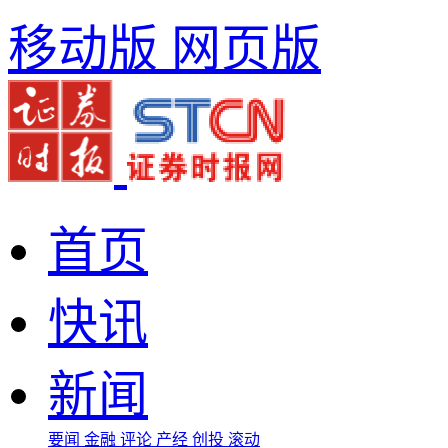
移动版
网页版
首页
快讯
新闻
要闻
金融
评论
产经
创投
滚动