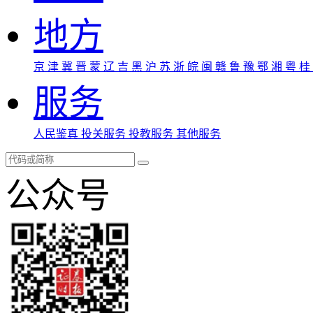
地方
京
津
冀
晋
蒙
辽
吉
黑
沪
苏
浙
皖
闽
赣
鲁
豫
鄂
湘
粤
桂
服务
人民鉴真
投关服务
投教服务
其他服务
公众号