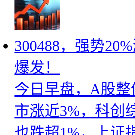
300488，强势
爆发！
今日早盘，A股整
市涨近3%，科创
也跌超1%，上证