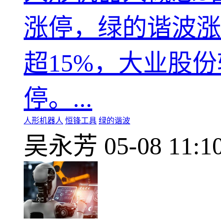
涨停，绿的谐波涨
超15%，大业股
停。...
人形机器人
恒锋工具
绿的谐波
吴永芳
05-08 11:1