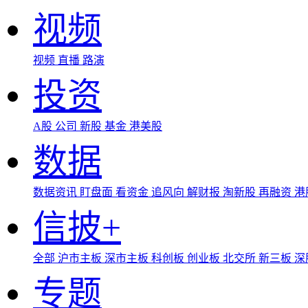
视频
视频
直播
路演
投资
A股
公司
新股
基金
港美股
数据
数据资讯
盯盘面
看资金
追风向
解财报
淘新股
再融资
港
信披+
全部
沪市主板
深市主板
科创板
创业板
北交所
新三板
深
专题