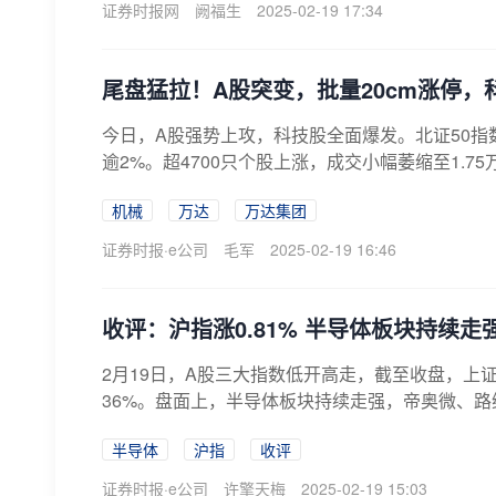
证券时报网
阙福生
2025-02-19 17:34
尾盘猛拉！A股突变，批量20cm涨停，
今日，A股强势上攻，科技股全面爆发。北证50指数
逾2%。超4700只个股上涨，成交小幅萎缩至1.75
机械
万达
万达集团
证券时报·e公司
毛军
2025-02-19 16:46
收评：沪指涨0.81% 半导体板块持续走
2月19日，A股三大指数低开高走，截至收盘，上证指数
36%。盘面上，半导体板块持续走强，帝奥微、路维
半导体
沪指
收评
证券时报·e公司
许擎天梅
2025-02-19 15:03