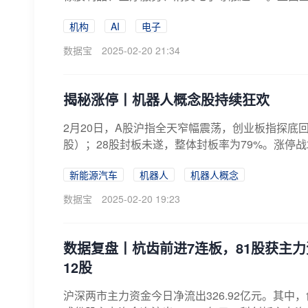
机构
AI
电子
数据宝
2025-02-20 21:34
揭秘涨停丨机器人概念股持续狂欢
2月20日，A股沪指全天窄幅震荡，创业板指探底回
股）；28股封板未遂，整体封板率为79%。涨停战场
新能源汽车
机器人
机器人概念
数据宝
2025-02-20 19:23
数据复盘丨杭齿前进7连板，81股获主
12股
沪深两市主力资金今日净流出326.92亿元。其中，创