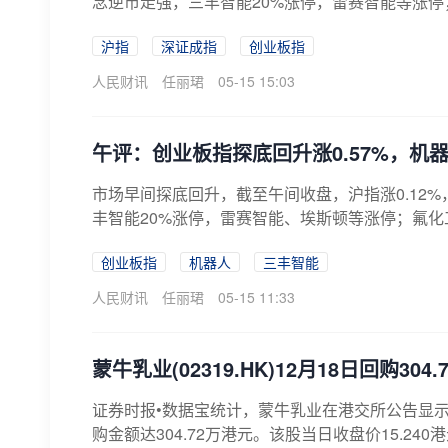
念逆市走强，三丰智能20%涨停，雷赛智能等涨停；
沪指
深证成指
创业板指
人民财讯
任丽珺
05-15 15:03
午评：创业板指探底回升涨0.57%，机
市场早间探底回升，截至午间收盘，沪指涨0.12%
丰智能20%涨停，雷赛智能、埃斯顿等涨停；氟化工
创业板指
机器人
三丰智能
人民财讯
任丽珺
05-15 11:33
蒙牛乳业(02319.HK)12月18日回购30
证券时报•数据宝统计，蒙牛乳业在港交所公告显示，12
购金额达304.72万港元。该股当日收盘价15.240港元